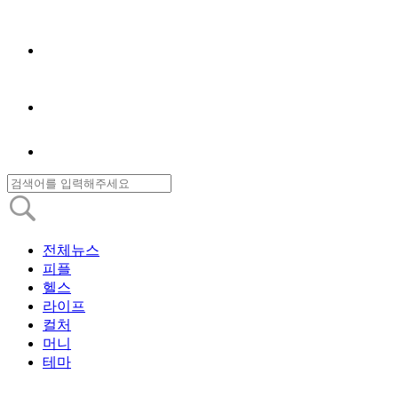
전체뉴스
피플
헬스
라이프
컬처
머니
테마