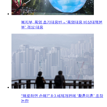
복지부, 폭염 초기대응반→‘폭염대응 비상대책본
부’ 격상 대응
“해로하면 손해?” 8·3 세제개편에 ‘황혼이혼’ 조장
논란