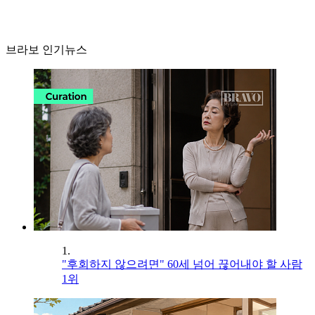
브라보 인기뉴스
1.
"후회하지 않으려면" 60세 넘어 끊어내야 할 사람
1위