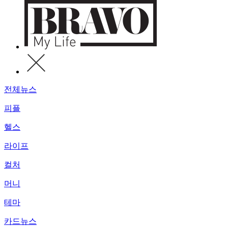
전체뉴스
피플
헬스
라이프
컬처
머니
테마
카드뉴스