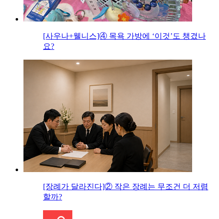
[사우나+웰니스]④ 목욕 가방에 ‘이것’도 챙겼나
요?
[장례가 달라진다]② 작은 장례는 무조건 더 저렴
할까?