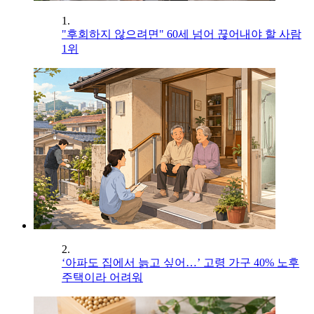
1.
"후회하지 않으려면" 60세 넘어 끊어내야 할 사람
1위
2.
‘아파도 집에서 늙고 싶어…’ 고령 가구 40% 노후
주택이라 어려워