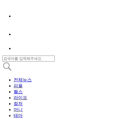
전체뉴스
피플
헬스
라이프
컬처
머니
테마