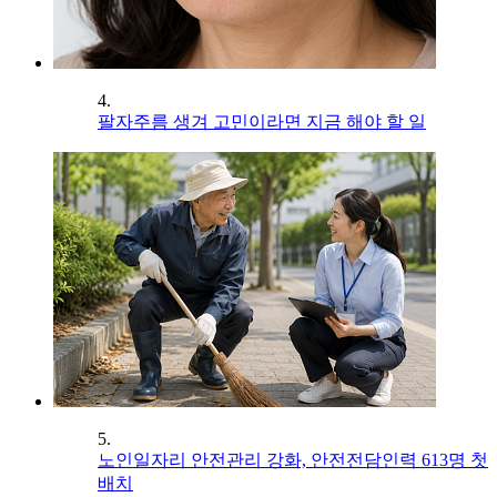
4.
팔자주름 생겨 고민이라면 지금 해야 할 일
5.
노인일자리 안전관리 강화, 안전전담인력 613명 첫
배치