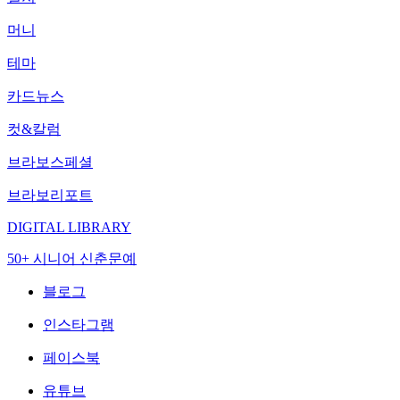
머니
테마
카드뉴스
컷&칼럼
브라보스페셜
브라보리포트
DIGITAL LIBRARY
50+ 시니어 신춘문예
블로그
인스타그램
페이스북
유튜브