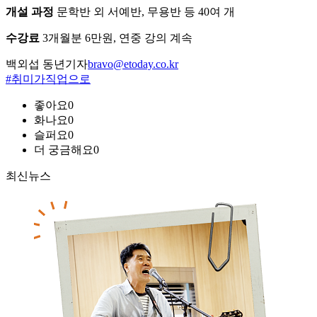
개설 과정
문학반 외 서예반, 무용반 등 40여 개
수강료
3개월분 6만원, 연중 강의 계속
백외섭 동년기자
bravo@etoday.co.kr
#취미가직업으로
좋아요
0
화나요
0
슬퍼요
0
더 궁금해요
0
최신뉴스