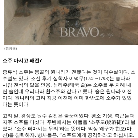
(황광해)
소주 마시고 패전?
증류식 소주는 몽골의 원나라가 전했다는 것이 다수설이다. 소
수설도 있다. 조선 후기 실학자 이덕무(1741~1793)는 송나라
사람 전석의 말을 인용, 섬라주(태국 술)는 소주를 두 차례 내
린 술인데 우리나라 환소주와 같다고 했다. 송은 원나라 이전
이다. 원나라의 고려 침공 이전에 이미 한반도에 소주가 있었
다는 뜻이다.
고려 말, 경상도 원수 김진은 술꾼이었다. 평소 기생, 측근들과
자주 소주를 마셨다. 주변에서는 이들을 ‘소주도(燒酒徒)’라 불
렀다. ‘소주 퍼마시는 무리’라는 뜻이다. 막상 왜구가 합포(마
산)를 침략하자, 병사들은, “소주도에게 공격하라고 하십시오.