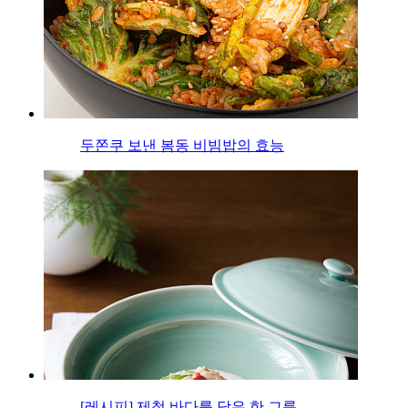
두쫀쿠 보낸 봄동 비빔밥의 효능
[레시피] 제철 바다를 담은 한 그릇