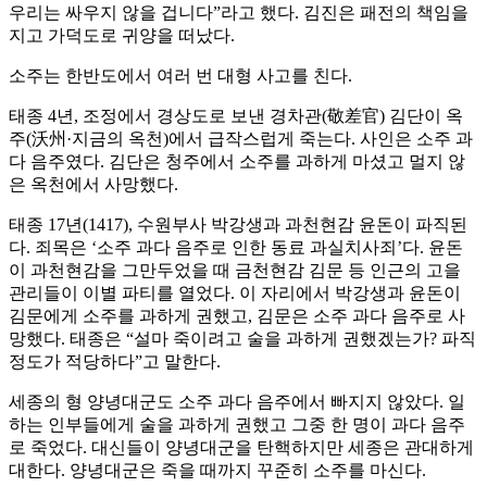
우리는 싸우지 않을 겁니다”라고 했다. 김진은 패전의 책임을
지고 가덕도로 귀양을 떠났다.
소주는 한반도에서 여러 번 대형 사고를 친다.
태종 4년, 조정에서 경상도로 보낸 경차관(敬差官) 김단이 옥
주(沃州·지금의 옥천)에서 급작스럽게 죽는다. 사인은 소주 과
다 음주였다. 김단은 청주에서 소주를 과하게 마셨고 멀지 않
은 옥천에서 사망했다.
태종 17년(1417), 수원부사 박강생과 과천현감 윤돈이 파직된
다. 죄목은 ‘소주 과다 음주로 인한 동료 과실치사죄’다. 윤돈
이 과천현감을 그만두었을 때 금천현감 김문 등 인근의 고을
관리들이 이별 파티를 열었다. 이 자리에서 박강생과 윤돈이
김문에게 소주를 과하게 권했고, 김문은 소주 과다 음주로 사
망했다. 태종은 “설마 죽이려고 술을 과하게 권했겠는가? 파직
정도가 적당하다”고 말한다.
세종의 형 양녕대군도 소주 과다 음주에서 빠지지 않았다. 일
하는 인부들에게 술을 과하게 권했고 그중 한 명이 과다 음주
로 죽었다. 대신들이 양녕대군을 탄핵하지만 세종은 관대하게
대한다. 양녕대군은 죽을 때까지 꾸준히 소주를 마신다.