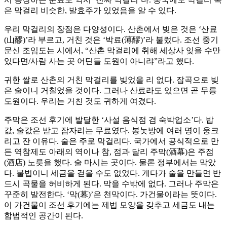
은 막걸리 비슷한, 발효주가 있었음을 알 수 있다.
우리 막걸리의 장점은 다양성이다. 산촌에서 빚은 것은 ‘산료
(山醪)’라 부르고, 거친 것은 ‘박료(薄醪)’라 불렀다. 조선 중기
문신 조임도는 시에서, “산촌 막걸리에 취해 세상사 잊을 수만
있다면/사람 사는 곳 어딘들 도원이 아니랴”라고 했다.
귀한 쌀로 산촌의 거친 막걸리를 빚었을 리 없다. 잡곡으로 빚
은 술이니 거칠었을 것이다. 그러나 산료라도 있으면 곧 무릉
도원이다. 우리는 거친 것도 귀하게 여겼다.
주막은 조선 후기에 발달한 ‘사설 음식점 겸 숙박업소’다. 밥
값, 술값은 받고 잠자리는 무료였다. 봉놋방에 여러 명이 웅크
리고 잔 이유다. 술은 주로 막걸리다. 국가에서 공식적으로 만
든 역참제도 아래의 역이나 참, 점과 달리 주막(酒幕)은 주점
(酒店) 노릇을 했다. 술 마시는 곳이다. 물론 정부에서는 막았
다. 불법이니 세금을 걷을 수도 없었다. 게다가 술을 만들면 반
드시 곡물을 허비하게 된다. 막을 수밖에 없다. 그러나 주막은
꾸준히 발전한다. ‘막(幕)’은 천막이다. 가건물이라는 뜻이다.
이 가건물이 조선 후기에는 제법 모양을 갖추고 세금도 내는
합법적인 공간이 된다.