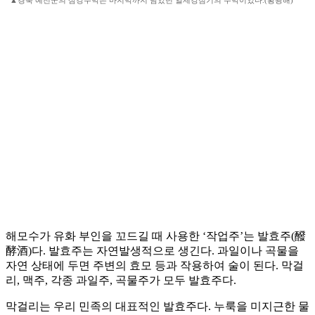
▲경북 예천군의 삼강주막은 마지막까지 남았던 일제강점기의 주막이었다.(황광해)
해모수가 유화 부인을 꼬드길 때 사용한 ‘작업주’는 발효주(醱
酵酒)다. 발효주는 자연발생적으로 생긴다. 과일이나 곡물을
자연 상태에 두면 주변의 효모 등과 작용하여 술이 된다. 막걸
리, 맥주, 각종 과일주, 곡물주가 모두 발효주다.
막걸리는 우리 민족의 대표적인 발효주다. 누룩을 미지근한 물