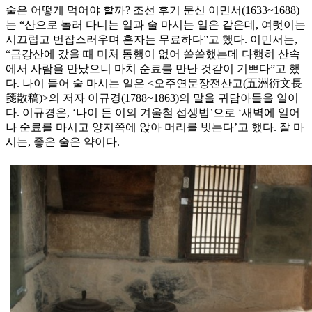
술은 어떻게 먹어야 할까? 조선 후기 문신 이민서(1633~1688)
는 “산으로 놀러 다니는 일과 술 마시는 일은 같은데, 여럿이는
시끄럽고 번잡스러우며 혼자는 무료하다”고 했다. 이민서는,
“금강산에 갔을 때 미처 동행이 없어 쓸쓸했는데 다행히 산속
에서 사람을 만났으니 마치 순료를 만난 것같이 기쁘다”고 했
다. 나이 들어 술 마시는 일은 <오주연문장전산고(五洲衍文長
箋散稿)>의 저자 이규경(1788~1863)의 말을 귀담아들을 일이
다. 이규경은, ‘나이 든 이의 겨울철 섭생법’으로 ‘새벽에 일어
나 순료를 마시고 양지쪽에 앉아 머리를 빗는다’고 했다. 잘 마
시는, 좋은 술은 약이다.