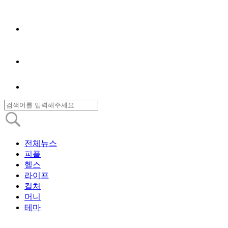
전체뉴스
피플
헬스
라이프
컬처
머니
테마