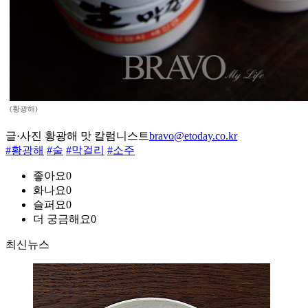
(황광해)
글·사진 황광해 맛 칼럼니스트
bravo@etoday.co.kr
#황광해
#술
#막걸리
#소주
좋아요
0
화나요
0
슬퍼요
0
더 궁금해요
0
최신뉴스