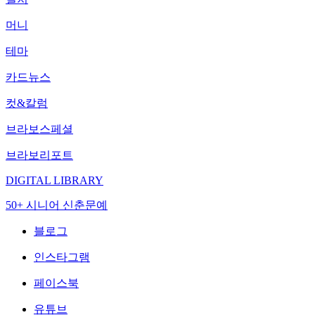
머니
테마
카드뉴스
컷&칼럼
브라보스페셜
브라보리포트
DIGITAL LIBRARY
50+ 시니어 신춘문예
블로그
인스타그램
페이스북
유튜브