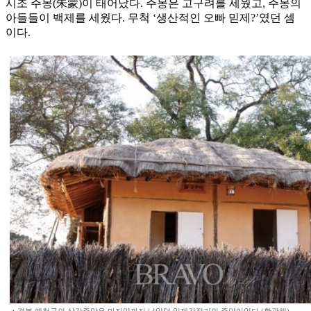
시조 주몽(朱蒙)이 태어났다. 주몽은 고구려를 세웠고, 주몽의
아들들이 백제를 세웠다. 무척 ‘생산적인 오빠 믿제?’였던 셈
이다.