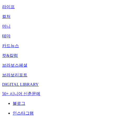
라이프
컬처
머니
테마
카드뉴스
컷&칼럼
브라보스페셜
브라보리포트
DIGITAL LIBRARY
50+ 시니어 신춘문예
블로그
인스타그램