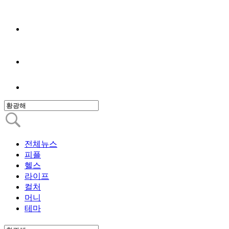
전체뉴스
피플
헬스
라이프
컬처
머니
테마