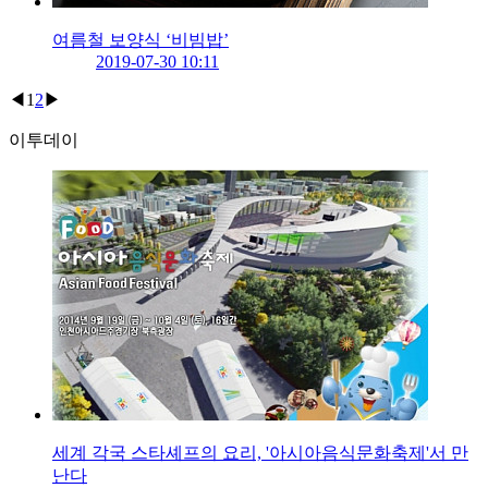
여름철 보양식 ‘비빔밥’
2019-07-30 10:11
◀
1
2
▶
이투데이
세계 각국 스타셰프의 요리, '아시아음식문화축제'서 만
난다