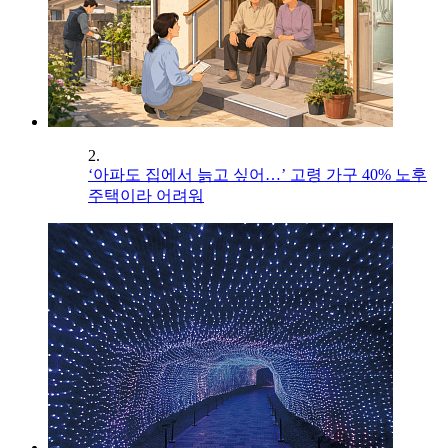
2.
‘아파도 집에서 늙고 싶어…’ 고령 가구 40% 노후
주택이라 어려워