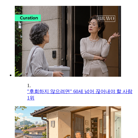
1.
"후회하지 않으려면" 60세 넘어 끊어내야 할 사람
1위