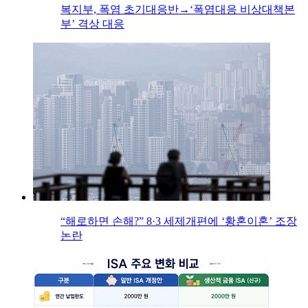
복지부, 폭염 초기대응반→‘폭염대응 비상대책본
부’ 격상 대응
“해로하면 손해?” 8·3 세제개편에 ‘황혼이혼’ 조장
논란