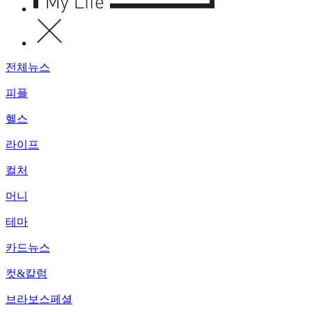
전체뉴스
피플
헬스
라이프
컬처
머니
테마
카드뉴스
컷&칼럼
브라보스페셜