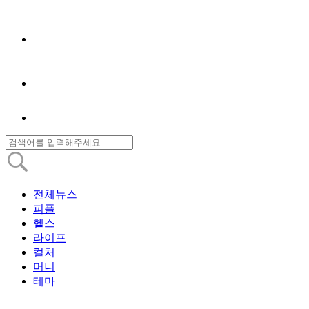
전체뉴스
피플
헬스
라이프
컬처
머니
테마