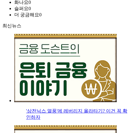
화나요
0
슬퍼요
0
더 궁금해요
0
최신뉴스
'삼전닉스 열풍'에 레버리지 올라타기? 이건 꼭 확
인하자