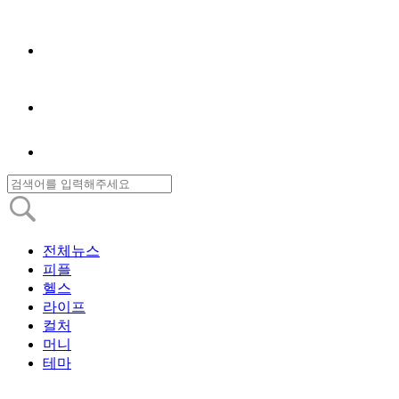
전체뉴스
피플
헬스
라이프
컬처
머니
테마