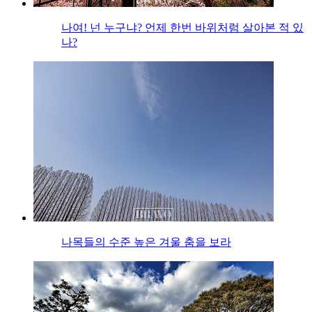
나여! 넌 누구냐? 언제 한번 바위처럼 살아본 적 있
나?
나목들의 수준 높은 겨울 춤을 보라