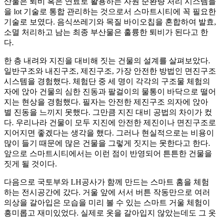
산물은 퇴비 혹은 연료로 활용하는 자원 순환량 처리 시스템들
을 lot 기술로 통합 관리하는 것으로서 스마트시티에 꼭 필요한
기술로 보였다. 음식쓰레기와 목질 바이오칩을 혼합하여 발효,
소멸 처리하고 남는 최종 부산물은 훌륭한 퇴비가 된다고 한
다.
한 층 내려와 지진을 대비해 짓는 건물의 설계를 살펴보았다.
일반구조와 내진구조, 제진구조, 가장 안전한 방법인 면진구조
시스템을 경험했다. 체험단 중 세 명이 각각의 구조물 체험의
자에 앉아 건물의 심한 진동과 팔걸이의 물통이 바닥으로 떨어
지는 현상을 경험했다. 필자는 안전한 제진구조 의자에 앉아
별 진동을 느끼지 못했다. 그만큼 지진 대비 공법의 차이가 컸
다. 우리나라 건물이 모두 지진에 안전한 제진이나 면진구조로
지어지면 좋겠다는 생각을 했다. 그러나 현실적으로는 비용이
많이 들기 때문에 많은 건물을 그렇게 짓지는 못한다고 한다.
앞으로 스마트시티에서는 이런 점이 반영되어 튼튼한 건물을
짓게 될 것이다.
다음으로 국토부와 LH공사가 함께 만드는 스마트 홈을 체험
하는 전시공간에 갔다. 거울 앞에 서서 버튼 작동만으로 여러
의상을 갈아입은 모습을 미리 볼 수 있는 스마트 거울 체험이
흥미롭고 재미있었다. 실제로 옷을 갈아입지 않았는데도 그 옷