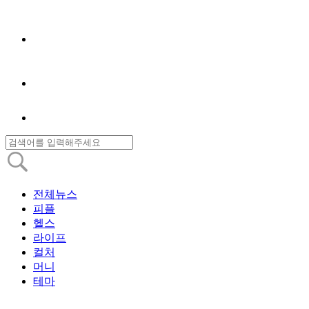
전체뉴스
피플
헬스
라이프
컬처
머니
테마