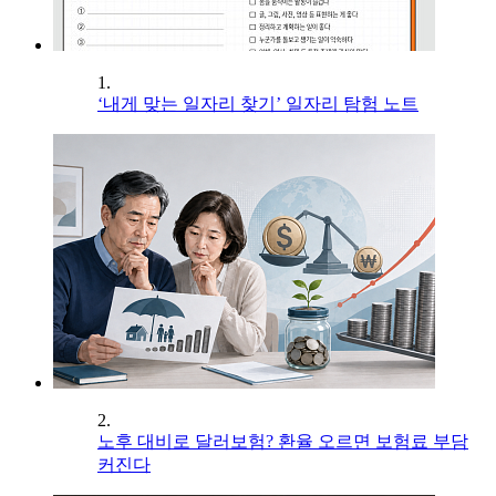
1.
‘내게 맞는 일자리 찾기’ 일자리 탐험 노트
2.
노후 대비로 달러보험? 환율 오르면 보험료 부담
커진다