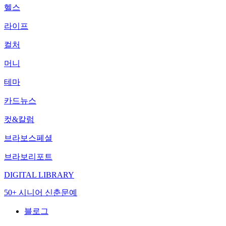
헬스
라이프
컬처
머니
테마
카드뉴스
컷&칼럼
브라보스페셜
브라보리포트
DIGITAL LIBRARY
50+ 시니어 신춘문예
블로그