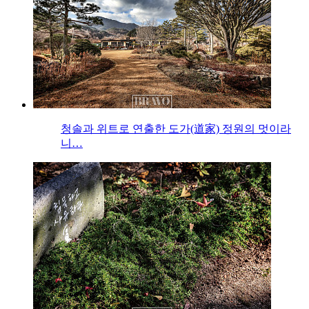
청솔과 위트로 연출한 도가(道家) 정원의 멋이라
니…