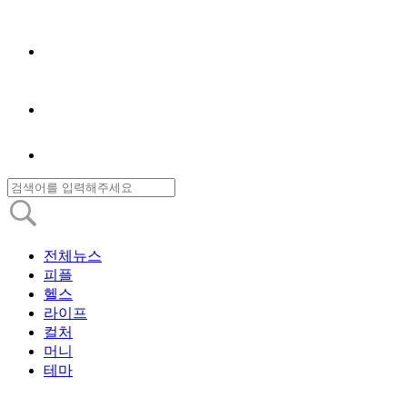
전체뉴스
피플
헬스
라이프
컬처
머니
테마