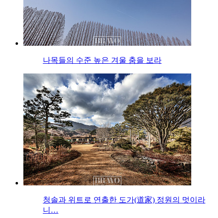
나목들의 수준 높은 겨울 춤을 보라
청솔과 위트로 연출한 도가(道家) 정원의 멋이라
니…