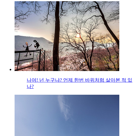
나여! 넌 누구냐? 언제 한번 바위처럼 살아본 적 있
나?