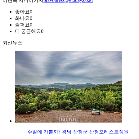
이현숙 시니어기자
bravopress@etoday.co.kr
좋아요
0
화나요
0
슬퍼요
0
더 궁금해요
0
최신뉴스
주말에 가볼까? 경남 산청군 산청포레스트정원