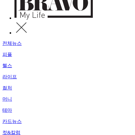
전체뉴스
피플
헬스
라이프
컬처
머니
테마
카드뉴스
컷&칼럼