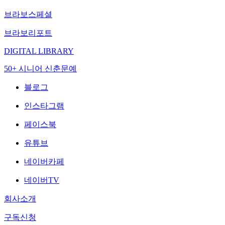
브라보스페셜
브라보리포트
DIGITAL LIBRARY
50+ 시니어 신춘문예
블로그
인스타그램
페이스북
유튜브
네이버카페
네이버TV
회사소개
구독신청