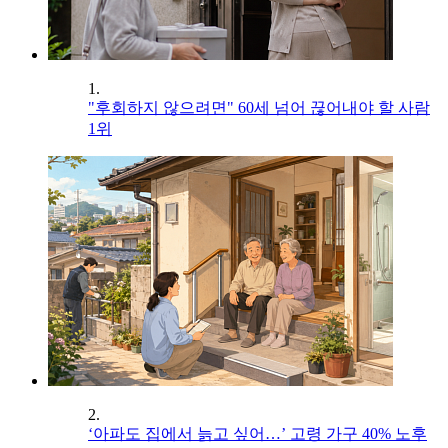
1.
"후회하지 않으려면" 60세 넘어 끊어내야 할 사람
1위
2.
‘아파도 집에서 늙고 싶어…’ 고령 가구 40% 노후