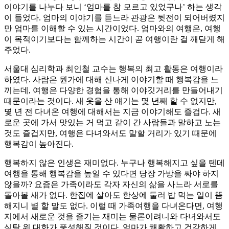
이야기를 나누다 보니 ‘엄마를 참 모르고 있었구나’ 하는 생각
이 들었다. 엄마의 이야기를 듣느라 관광은 뒷전이 되어버렸지
만 엄마를 이해할 수 있는 시간이었다. 엄마와의 여행은, 여행
이 목적이기보다는 함께하는 시간이 곧 여행이란 걸 깨닫게 해
주었다.
서울대 심리학과 최인철 교수는 행복의 최고 활동은 여행이라
하였다. 사람은 뭔가에 대해 신나게 이야기할 때 행복감을 느
끼는데, 여행은 다양한 경험을 통해 이야깃거리를 만들어내기
때문이라는 것이다. 새 옷을 산 얘기는 몇 년째 할 수 없지만,
몇 년 전 다녀온 여행에 대해서는 지금 이야기해도 즐겁다. 새
로운 곳에 가서 맛있는 거 먹고 같이 간 사람들과 말하고 노는
것도 즐겁지만, 여행은 다녀와서도 말할 거리가 있기 때문에
행복감이 높아진다.
행복하지 않은 인생은 재미없다. 누구나 행복해지고 싶을 텐데
여행을 통해 행복감을 높일 수 있다면 당장 가방을 싸야 하지
않을까? 요즘은 가족이라도 각자 자신의 삶을 사느라 서로를
돌아볼 새가 없다. 한집에 살아도 한상에 둘러 밥 먹는 일이 뜸
해지니 별 할 말도 없다. 이럴 때 가족여행을 다녀온다면, 여행
지에서 새로운 것을 즐기는 재미는 물론이려니와 다녀와서도
식탁 위 대화가 풍성해질 것이다. 엄마가 쾌활하고 건강하게