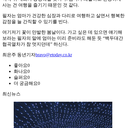
사는 건 여행을 즐기기 때문인 것 같다.
필자는 엄마가 건강한 심장과 다리로 여행하고 살면서 행복한
감정을 늘 간직할 수 있기를 빈다.
여기저기 꽃이 만발한 봄날이다. 가고 싶은 데 있으면 얘기해
보라는 필자의 말에 엄마는 미리 준비라도 해둔 듯 “백두대간
협곡열차가 참 멋지던데” 하신다.
최은주 동년기자
bravo@etoday.co.kr
좋아요
0
화나요
0
슬퍼요
0
더 궁금해요
0
최신뉴스