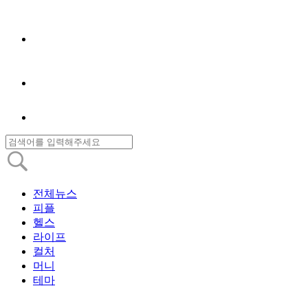
전체뉴스
피플
헬스
라이프
컬처
머니
테마