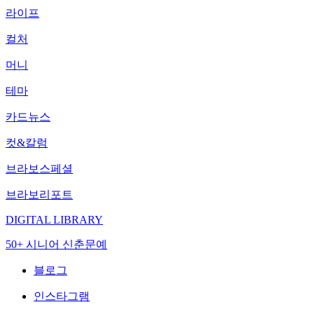
라이프
컬처
머니
테마
카드뉴스
컷&칼럼
브라보스페셜
브라보리포트
DIGITAL LIBRARY
50+ 시니어 신춘문예
블로그
인스타그램