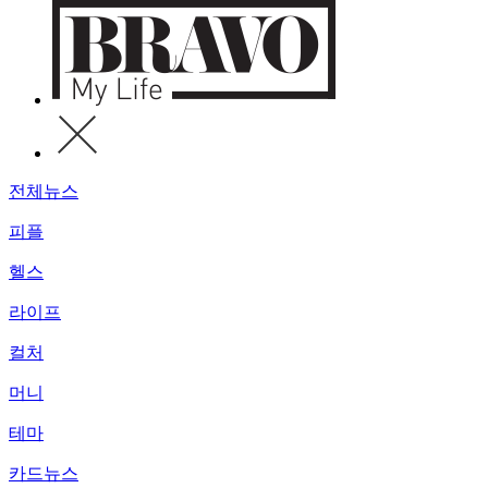
전체뉴스
피플
헬스
라이프
컬처
머니
테마
카드뉴스