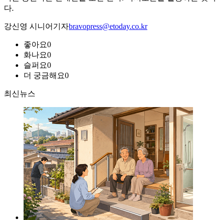
다.
강신영 시니어기자
bravopress@etoday.co.kr
좋아요
0
화나요
0
슬퍼요
0
더 궁금해요
0
최신뉴스