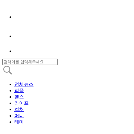
전체뉴스
피플
헬스
라이프
컬처
머니
테마