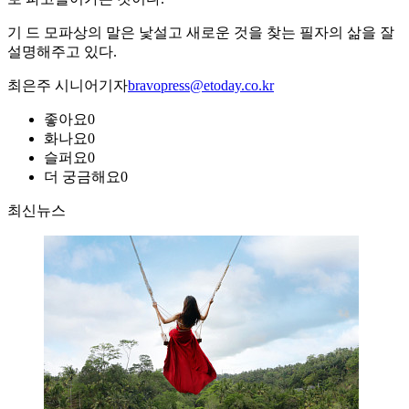
기 드 모파상의 말은 낯설고 새로운 것을 찾는 필자의 삶을 잘
설명해주고 있다.
최은주 시니어기자
bravopress@etoday.co.kr
좋아요
0
화나요
0
슬퍼요
0
더 궁금해요
0
최신뉴스