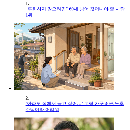
1.
"후회하지 않으려면" 60세 넘어 끊어내야 할 사람
1위
2.
‘아파도 집에서 늙고 싶어…’ 고령 가구 40% 노후
주택이라 어려워