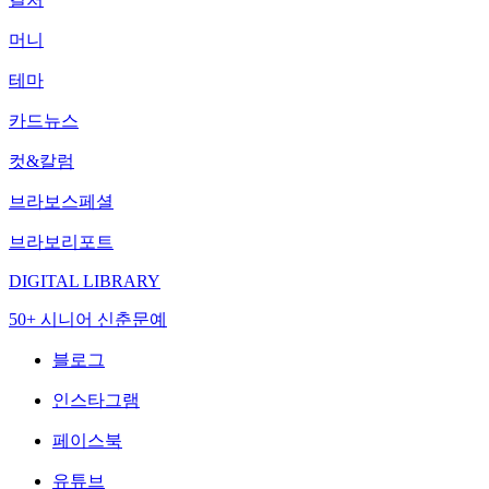
머니
테마
카드뉴스
컷&칼럼
브라보스페셜
브라보리포트
DIGITAL LIBRARY
50+ 시니어 신춘문예
블로그
인스타그램
페이스북
유튜브