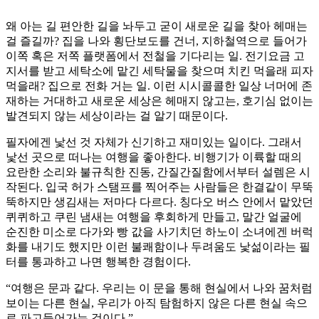
왜 아는 길 편안한 길을 놔두고 굳이 새로운 길을 찾아 헤매는
걸 즐길까? 집을 나와 횡단보도를 건너, 지하철역으로 들어가
이쪽 혹은 저쪽 플랫폼에서 전철을 기다리는 일. 전기요금 고
지서를 받고 세탁소에 맡긴 세탁물을 찾으며 치킨 먹을래 피자
먹을래? 집으로 전화 거는 일. 이런 시시콜콜한 일상 너머에 존
재하는 거대하고 새로운 세상은 헤매지 않고는, 호기심 없이는
발견되지 않는 세상이라는 걸 알기 때문이다.
필자에겐 낯선 것 자체가 신기하고 재미있는 일이다. 그래서
낯선 곳으로 떠나는 여행을 좋아한다. 비행기가 이륙할 때의
요란한 소리와 불규칙한 진동, 간질간질함에서부터 설렘은 시
작된다. 입국 허가 스탬프를 찍어주는 사람들은 한결같이 무뚝
뚝하지만 생김새는 저마다 다르다. 칭다오 버스 안에서 맡았던
퀴퀴하고 쿠린 냄새는 여행을 후회하게 만들고, 말간 얼굴에
순진한 미소로 다가와 빵 값을 사기치던 하노이 소녀에겐 버럭
화를 내기도 했지만 이런 불쾌함이나 두려움도 낯섦이라는 필
터를 통과하고 나면 행복한 경험이다.
“여행은 문과 같다. 우리는 이 문을 통해 현실에서 나와 꿈처럼
보이는 다른 현실, 우리가 아직 탐험하지 않은 다른 현실 속으
로 파고들어가는 것이다.”