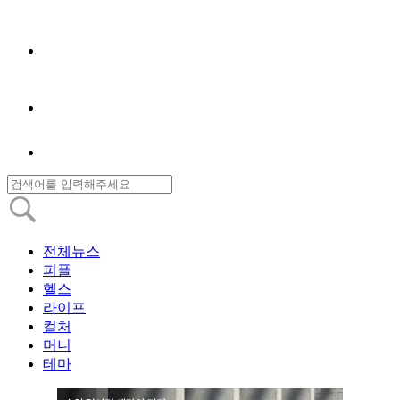
전체뉴스
피플
헬스
라이프
컬처
머니
테마