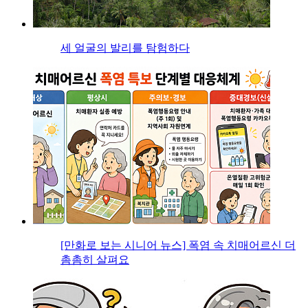
세 얼굴의 발리를 탐험하다
[만화로 보는 시니어 뉴스] 폭염 속 치매어르신 더
촘촘히 살펴요