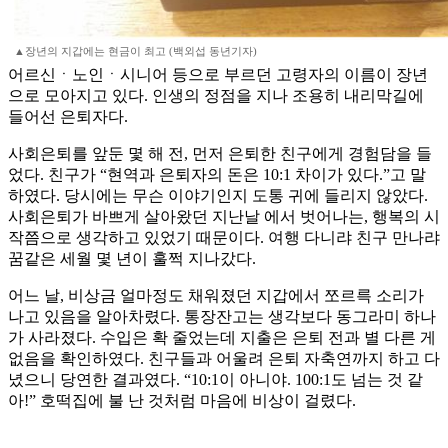
▲장년의 지갑에는 현금이 최고 (백외섭 동년기자)
어르신ㆍ노인ㆍ시니어 등으로 부르던 고령자의 이름이 장년
으로 모아지고 있다. 인생의 정점을 지나 조용히 내리막길에
들어선 은퇴자다.
사회은퇴를 앞둔 몇 해 전, 먼저 은퇴한 친구에게 경험담을 들
었다. 친구가 “현역과 은퇴자의 돈은 10:1 차이가 있다.”고 말
하였다. 당시에는 무슨 이야기인지 도통 귀에 들리지 않았다.
사회은퇴가 바쁘게 살아왔던 지난날 에서 벗어나는, 행복의 시
작쯤으로 생각하고 있었기 때문이다. 여행 다니랴 친구 만나랴
꿈같은 세월 몇 년이 훌쩍 지나갔다.
어느 날, 비상금 얼마정도 채워졌던 지갑에서 쪼르륵 소리가
나고 있음을 알아차렸다. 통장잔고는 생각보다 동그라미 하나
가 사라졌다. 수입은 확 줄었는데 지출은 은퇴 전과 별 다른 게
없음을 확인하였다. 친구들과 어울려 은퇴 자축연까지 하고 다
녔으니 당연한 결과였다. “10:1이 아니야. 100:1도 넘는 것 같
아!” 호떡집에 불 난 것처럼 마음에 비상이 걸렸다.