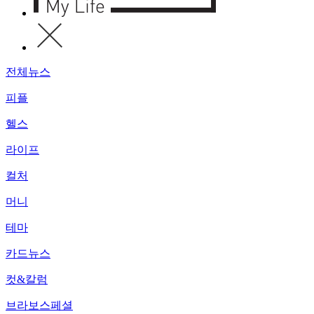
전체뉴스
피플
헬스
라이프
컬처
머니
테마
카드뉴스
컷&칼럼
브라보스페셜