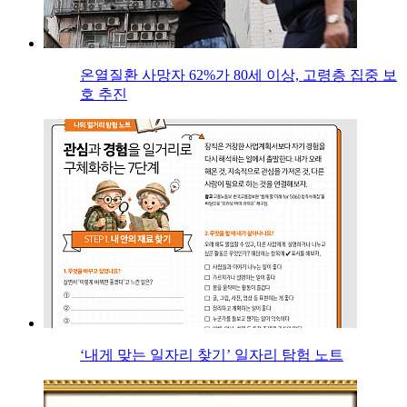
온열질환 사망자 62%가 80세 이상, 고령층 집중 보
호 추진
‘내게 맞는 일자리 찾기’ 일자리 탐험 노트