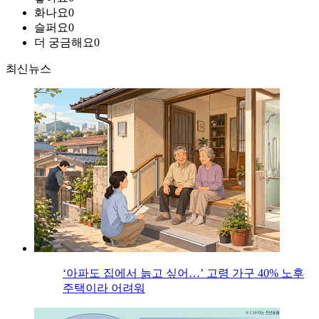
화나요
0
슬퍼요
0
더 궁금해요
0
최신뉴스
‘아파도 집에서 늙고 싶어…’ 고령 가구 40% 노후
주택이라 어려워