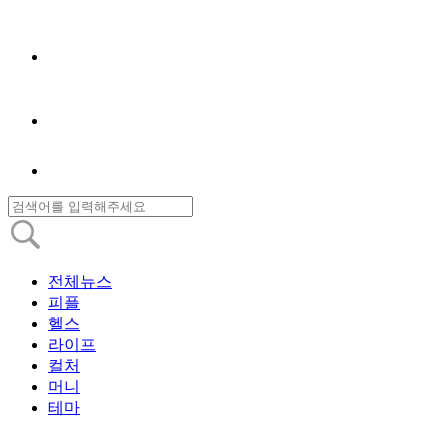
전체뉴스
피플
헬스
라이프
컬처
머니
테마