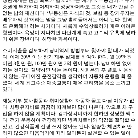
장년에게는 현금 확보가 필요하다는 얘기다. 부동산이나 유가
증권에 투자하여 어찌하여 성공하더라도 그것은 내가 만질 수
없는 남의 재산이다. ‘부동산은 자식의 것, 보험 등 장기투자는
배우자의 것’이라는 말을 그냥 흘려들어서는 아니 된다. 현역
도 은퇴해야 하는 시기이다. 새롭게 수입창출하기 매우 어려운
형편이다. 욕망이 지나치면 다단계에 속고 고수익 유혹에 당하
기 쉬운 장년이다. 허망한 과욕이다.
소비지출을 검토하여 낭비억제 방법부터 찾아야 할 때가 되었
다. 이제 30년 이상 장기 재무 설계를 하여야 한다. 월 10만 원
이면 3천만 원, 100만 원이면 3억 원이 넘는다. 낭비하면 없어
지는 것이요, 절약하면 남는 돈이다. 사회은퇴 후 별로 사용하
지 않는, 무디어진 운전감각을 생각하여 자동차 운행을 확 줄
였다. 세계 최고수준 대중교통이 매우 편리함을 몸소 느끼고
있다.
재능기부 봉사활동과 취미생활에 자동차 몰고 다닐 이유가 없
다. 차량유지비를 꼼꼼히 따져보면 답이 나온다. 앞으로 차 구
입을 하지 않을 계획이다. 감가상각비까지 합하면 상당한 액수
다. 걷기 운동하여 건강해지면 병원치료비와 약값을 절약할 수
있고, 건강식품에 신경 쓰지 않아도 된다. 알량한 체면치레만
하지 않으면 마음먹기에 따라 얼마든지 실천할 수 있는 일이