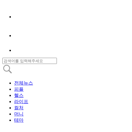
전체뉴스
피플
헬스
라이프
컬처
머니
테마