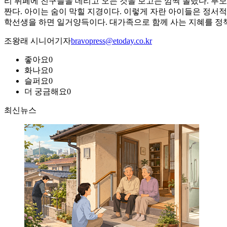
리 뷔페에 친구들을 데리고 오는 것을 보고는 깜짝 놀랐다. 부
짠다. 아이는 숨이 막힐 지경이다. 이렇게 자란 아이들은 정서
학선생을 하면 일거양득이다. 대가족으로 함께 사는 지혜를 정
조왕래 시니어기자
bravopress@etoday.co.kr
좋아요
0
화나요
0
슬퍼요
0
더 궁금해요
0
최신뉴스