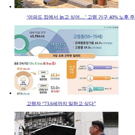
‘아파도 집에서 늙고 싶어…’ 고령 가구 40% 노후
고령자 “73.6세까지 일하고 싶다”