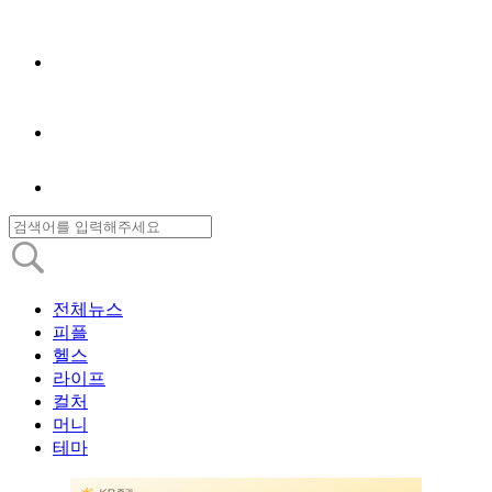
전체뉴스
피플
헬스
라이프
컬처
머니
테마