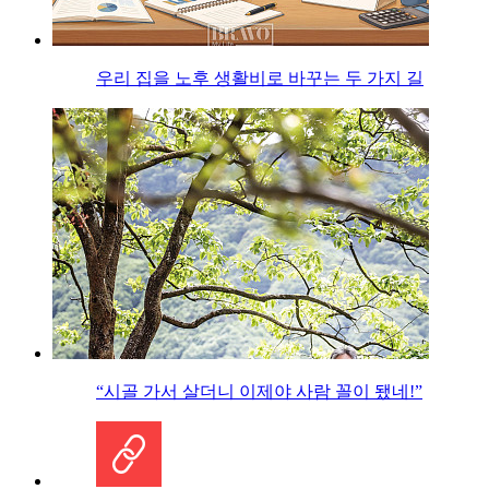
우리 집을 노후 생활비로 바꾸는 두 가지 길
“시골 가서 살더니 이제야 사람 꼴이 됐네!”