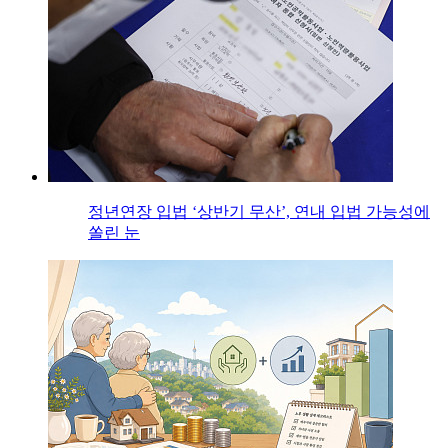
정년연장 입법 ‘상반기 무산’, 연내 입법 가능성에
쏠린 눈