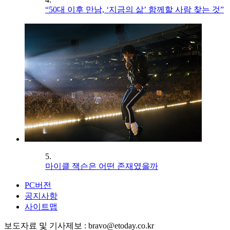
“50대 이후 만남, ‘지금의 삶’ 함께할 사람 찾는 것”
5.
마이클 잭슨은 어떤 존재였을까
PC버전
공지사항
사이트맵
보도자료 및 기사제보 : bravo@etoday.co.kr