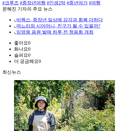
#크루즈
#중장년여행
#인생2막
#중년여가
#여행
문혜진 기자의 주요 뉴스
⌞
비렉스, 중장년 일상에 감각과 회복 더하다
⌞
며느리와 시어머니, 친구가 될 수 있을까?
⌞
임영웅 음원 발매 하루 전 청음회 개최
좋아요
0
화나요
0
슬퍼요
0
더 궁금해요
0
최신뉴스