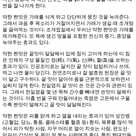
변을 잘 나가게 한다.
약한 짠맛은 가래를 삭게 하고 단단하게 뭉친 것을 눅여준다.
그래서 과음 후 목소리가 거칠어지면서 가래가 생길 때 조개탕
을 끓여먹는 것이다. 조개껍질에서 우러난 약한 짠맛은 가래를
제거해준다. 또 목에 생긴 멍울을 포함한 전신의 종기, 종양을
눅여주는 효과도 있다.
약한 짠맛은 끝맛이 달달해서 입에 침이 고이게 하는데 이 침
은 인체의 구성 물질인 정(精), 기(氣), 신(神), 혈(血)을 보하는
효과가 있다. 인공조미료는 달지만 끝 맛이 텁텁하거나 쓰며,
먹고 나면 물이 당긴다. 천연조미료나 잘 발효된 된장은 끝 맛
이 달고 구수하다. 끝 맛이 달아야 몸을 근본적으로 보하면서
살찌지 않게 한다. 천일염의 끝 맛이 쓴 것은 간수와 관련이 있
다. 그래서 천일염을 몇 년 묵혀 간수를 빼내면 쓴맛이 덜해지
는 것이다. 아홉 번을 구워 만들어내는 죽염은 고온에서 구울
수록 짠맛이 덜해지고 끝 맛이 달달해진다.
약한 짠맛은 피를 맑게 하고 열을 내리는 효과가 있어 성인병
(고혈압, 당뇨, 통풍, 콜레스테롤 혈증 등) 환자, 육류를 많이 먹
어서 피가 탁한 사람, 자꾸 머리로 열이 치솟는 사람, 편도선·
임파선·갑상선 등 목이 잘 붓는 사람에게 좋다. 특히 현대인들