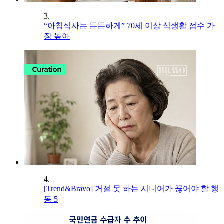
3.
“아침식사는 든든하게” 70세 이상 식생활 점수 가
장 높아
4.
[Trend&Bravo] 거절 못 하는 시니어가 끊어야 할 행
동 5