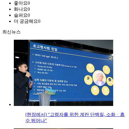
좋아요
0
화나요
0
슬퍼요
0
더 궁금해요
0
최신뉴스
[현장에서] "고령자를 위한 계란 단백질, 소화ㆍ흡
수 뛰어나"