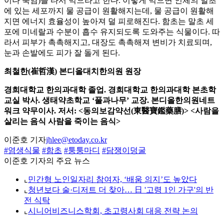
이나 죽염)을 타서 먹으라고 한다. 이렇게 먹으면 인체의 말초
에 있는 세포까지 물 공급이 원활해지는데, 물 공급이 원활해
지면 에너지 효율성이 높아져 덜 피로해진다. 함초는 말초 세
포에 미네랄과 수분이 흡수 유지되도록 도와주는 식물이다. 따
라서 피부가 촉촉해지고, 대장도 촉촉해져 변비가 치료되며,
눈과 손발에도 피가 잘 돌게 된다.
최철한(崔哲漢) 본디올대치한의원 원장
경희대학교 한의과대학 졸업. 경희대학교 한의과대학 본초학
교실 박사. 생태약초학교 ‘풀과나무’ 교장. 본디올한의원네트
워크 약무이사. 저서: <동의보감약선(東醫寶鑑藥膳)> <사람을
살리는 음식 사람을 죽이는 음식>
이준호 기자
jhlee@etoday.co.kr
#염생식물
#함초
#퉁퉁마디
#담쟁이덩굴
이준호 기자의 주요 뉴스
⌞
민간형 노인일자리 참여자, ‘배움 의지’도 높았다
⌞
청년보다 술·디저트 더 찾아… 日 '고령 1인 가구'의 반
전 식탁
⌞
시니어비즈니스학회, 초고령사회 대응 전략 논의