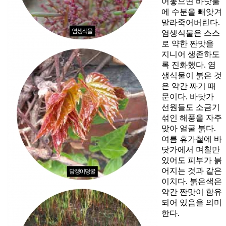
어놓으면 바닷물
에 수분을 빼앗겨
말라죽어버린다.
염생식물은 스스
로 약한 짠맛을
지니어 생존하도
록 진화했다. 염
생식물이 붉은 것
은 약간 짜기 때
문이다. 바닷가
선원들도 소금기
섞인 해풍을 자주
맞아 얼굴 붉다.
여름 휴가철에 바
닷가에서 며칠만
있어도 피부가 붉
어지는 것과 같은
이치다. 붉은색은
약간 짠맛이 함유
되어 있음을 의미
한다.