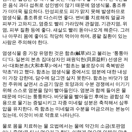
은 음식 과다 섭취로 성인병이 많기 때문에 염생식물, 홍조류
가 더더욱 필요하다. 만성피로도 피가 맑지 못해 발생하므로
염생식물, 홍조류로 다스리면 좋다. 변비를 치료해줘 얼굴과
피부가 고와지고, 염증도 빨리 가라앉혀 관절염, 기관지염, 위
염, 피부 질환 등에 좋다. 새살도 빨리 돋아나오게 해준다. 그러
나 아무리 몸에 좋아도 적당히 먹어야 하며, 콩팥 질환이 있는
사람은 주의해야 한다.
염생식물 중 가장 유명한 것은 함초(鹹草)라고 불리는 ‘퉁퉁마
디’다. 일본의 본초 집대성자인 패원익헌(貝原益軒) 선생은 저
서<대화본초(大和本草)>에서 “함초는 불로장수의 축복받은
약초”라고 했다. 함초는 염생식물 중에서도 염분에 대한 내성
이 가장 강한데, 담수에 담그면 살지 못한다. 함초는 바닷가 염
전 주위에 살면서 소금기 많은 토양과의 수분 경쟁에서 이기기
위해 스스로 염분을 많이 빨아들인다. 염분과 함께 들어온 물
때문에 마디는 퉁퉁하다. 바닷물을 빨아들인 후에는 광합성 작
용으로 물기는 증발시키고 각종 미네랄 성분은 축적해서 삼투
압을 유지한다. 즉 함초는 미네랄과 수분을 머금으려는 본능이
있는데, 이것이 바로 약효로 나타난다.
물로 몸을 치료하는 물 요법에서는 물에 약간의 소금(토판염