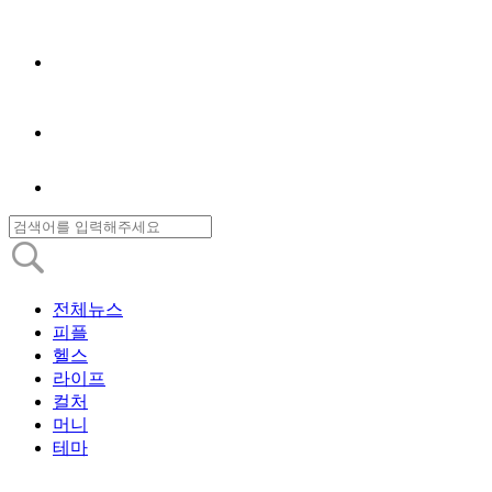
전체뉴스
피플
헬스
라이프
컬처
머니
테마