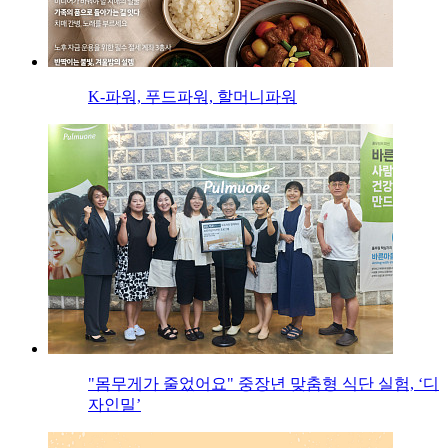
K-파워, 푸드파워, 할머니파워
"몸무게가 줄었어요" 중장년 맞춤형 식단 실험, ‘디
자인밀’