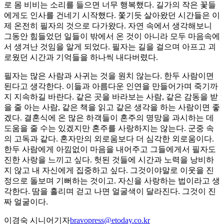
로 몸 비비는 소리를 들으면 너무 행복했다. 길가의 작은 꽃들
에게도 인사를 건네기 시작했다. 쫓기듯 살아왔던 시간들은 이
제 온전히 필자의 것으로 다가왔다. 자연 속에서 생각해보니
그동안 힘들었던 일들이 밖에서 온 것이 아니라 모두 마음속에
서 생겨난 것임을 알게 되었다. 필자는 길을 걸으며 아프고 괴
로웠던 시간과 기억들을 하나씩 내다버렸다.
필자는 많은 사람과 사귀는 것을 원치 않는다. 한두 사람이면
된다고 생각한다. 이들과 아름다운 인연을 만들어가며 죽기까
지 지속하길 바란다. 같은 곳을 바라보는 사람, 같은 감동을 받
을 줄 아는 사람, 같은 책을 읽고 같은 생각을 하는 사람이면 좋
겠다. 결혼식에 온 많은 하객들이 혼주의 명망을 과시하는 데
도움을 줄 수는 있겠지만 혼주를 사랑하지는 않는다. 군중 속
의 고독과 같다. 혼자만의 외로움보다 더 심각한 외로움이다.
한두 사람에게 아낌없이 마음을 내어주고 그들에게서 필자도
진한 사랑을 느끼고 싶다. 헛된 것들에 시간과 노력을 낭비하
지 않고 내 자신에게 집중하고 싶다. 그것이야말로 이웃을 진
정으로 돌보며 기뻐하는 것이고. 자신을 사랑하는 법이라고 생
각한다. 땀을 흘리며 걷고 나면 얼굴색이 달라진다. 그것이 진
짜 얼굴이다.
이경숙 시니어기자
bravopress@etoday.co.kr