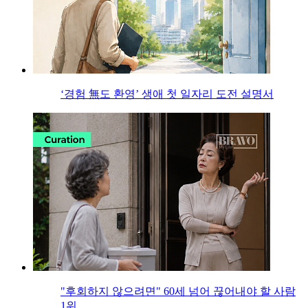
‘경험 無도 환영’ 생애 첫 일자리 도전 설명서
"후회하지 않으려면" 60세 넘어 끊어내야 할 사람
1위