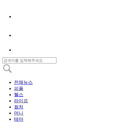
전체뉴스
피플
헬스
라이프
컬처
머니
테마