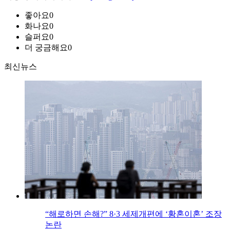
좋아요
0
화나요
0
슬퍼요
0
더 궁금해요
0
최신뉴스
“해로하면 손해?” 8·3 세제개편에 ‘황혼이혼’ 조장
논란