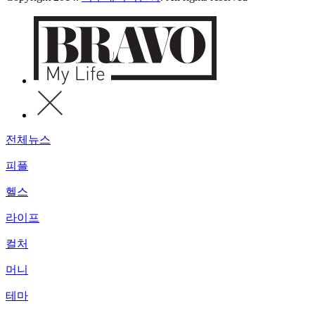
전체뉴스
피플
헬스
라이프
컬처
머니
테마