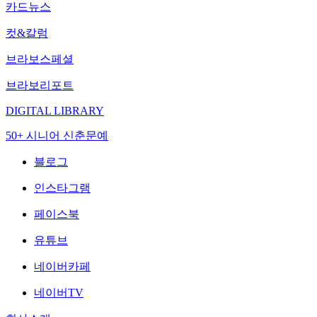
카드뉴스
컷&칼럼
브라보스페셜
브라보리포트
DIGITAL LIBRARY
50+ 시니어 신춘문예
블로그
인스타그램
페이스북
유튜브
네이버카페
네이버TV