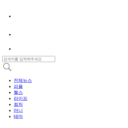
전체뉴스
피플
헬스
라이프
컬처
머니
테마