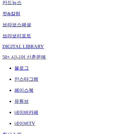
카드뉴스
컷&칼럼
브라보스페셜
브라보리포트
DIGITAL LIBRARY
50+ 시니어 신춘문예
블로그
인스타그램
페이스북
유튜브
네이버카페
네이버TV