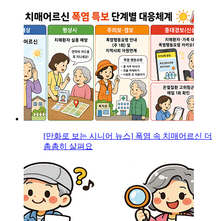
[만화로 보는 시니어 뉴스] 폭염 속 치매어르신 더
촘촘히 살펴요