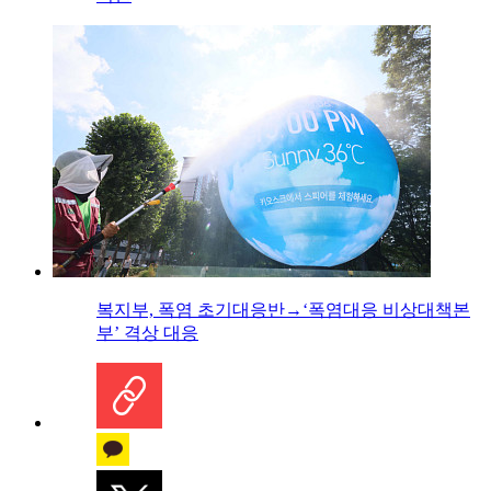
복지부, 폭염 초기대응반→‘폭염대응 비상대책본
부’ 격상 대응