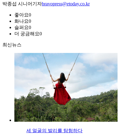
박종섭 시니어기자
bravopress@etoday.co.kr
좋아요
0
화나요
0
슬퍼요
0
더 궁금해요
0
최신뉴스
세 얼굴의 발리를 탐험하다