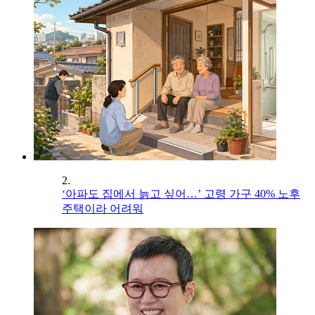
2.
‘아파도 집에서 늙고 싶어…’ 고령 가구 40% 노후
주택이라 어려워