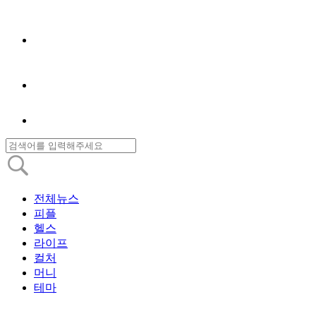
전체뉴스
피플
헬스
라이프
컬처
머니
테마