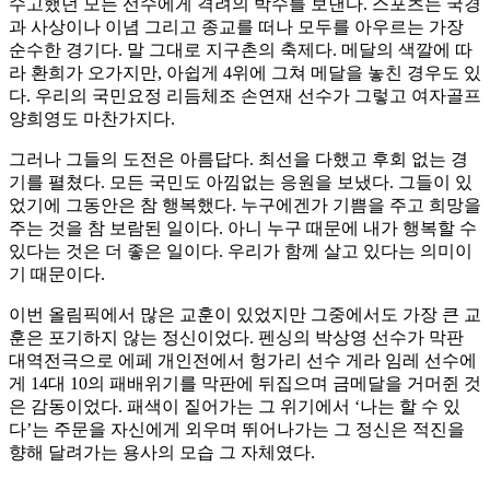
수고했던 모든 선수에게 격려의 박수를 보낸다. 스포츠는 국경
과 사상이나 이념 그리고 종교를 떠나 모두를 아우르는 가장
순수한 경기다. 말 그대로 지구촌의 축제다. 메달의 색깔에 따
라 환희가 오가지만, 아쉽게 4위에 그쳐 메달을 놓친 경우도 있
다. 우리의 국민요정 리듬체조 손연재 선수가 그렇고 여자골프
양희영도 마찬가지다.
그러나 그들의 도전은 아름답다. 최선을 다했고 후회 없는 경
기를 펼쳤다. 모든 국민도 아낌없는 응원을 보냈다. 그들이 있
었기에 그동안은 참 행복했다. 누구에겐가 기쁨을 주고 희망을
주는 것을 참 보람된 일이다. 아니 누구 때문에 내가 행복할 수
있다는 것은 더 좋은 일이다. 우리가 함께 살고 있다는 의미이
기 때문이다.
이번 올림픽에서 많은 교훈이 있었지만 그중에서도 가장 큰 교
훈은 포기하지 않는 정신이었다. 펜싱의 박상영 선수가 막판
대역전극으로 에페 개인전에서 헝가리 선수 게라 임레 선수에
게 14대 10의 패배위기를 막판에 뒤집으며 금메달을 거머쥔 것
은 감동이었다. 패색이 짙어가는 그 위기에서 ‘나는 할 수 있
다’는 주문을 자신에게 외우며 뛰어나가는 그 정신은 적진을
향해 달려가는 용사의 모습 그 자체였다.