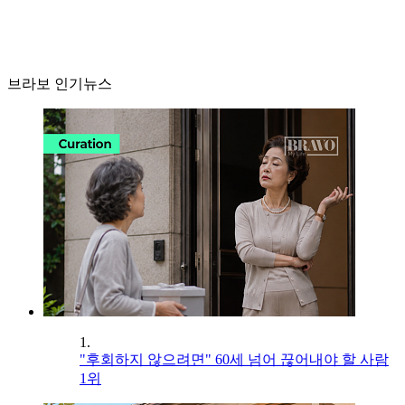
브라보 인기뉴스
1.
"후회하지 않으려면" 60세 넘어 끊어내야 할 사람
1위