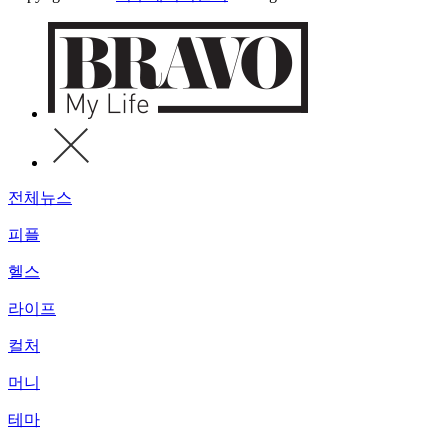
전체뉴스
피플
헬스
라이프
컬처
머니
테마