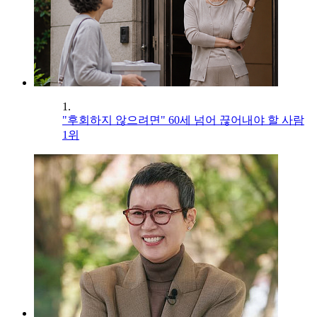
1.
"후회하지 않으려면" 60세 넘어 끊어내야 할 사람
1위