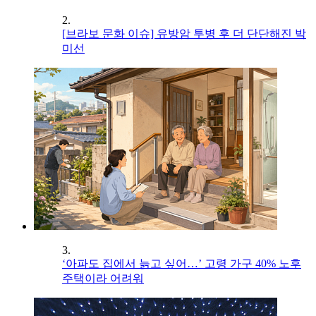
2.
[브라보 문화 이슈] 유방암 투병 후 더 단단해진 박
미선
3.
‘아파도 집에서 늙고 싶어…’ 고령 가구 40% 노후
주택이라 어려워