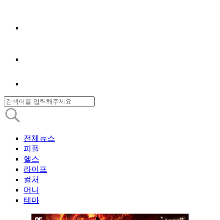
전체뉴스
피플
헬스
라이프
컬처
머니
테마