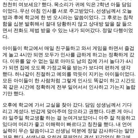
천천히 여보세요? 했다. 목소리가 귀에 익은 2학년 아들 담임
이었다. 우선 아침 인사를 서로 주고받았다. 선생님께서 오늘
방과 후에 학교에 한 번 오시라는 말씀이었다. 그 후로는 침착
함을 십분 발휘해서 절대 당황하지 않고 상대방 말을 잘 들으
면서 전화도 제법 받을 수 있는 내가 되어갔다. 정말 다행이었
다.
아이들이 학교에서 매일 친구들하고 와서 게임을 하면서 즐겁
게 놀고 4시만 되면 모두가 인사를 급하게 하고는 정확하게 갔
다. 이유를 알 수 없는 일로 아마도 남의 집에 가서 놀다가 4시
가 되면 집에 오도록 가정교육을 받는가 보다며 편하게 생각
했다. 하나같이 친절하고 예의를 깍듯이 지키는 아이들이었다.
모든 아이들이 한 사람처럼 그렇게 인사도 똑같이 하고 시간도
꼭 같은 시간에 정확하게 전부 일어서서 인사하고 가는지 놀랍
기만 했다.
오후에 학교에 가서 교실을 찾아 갔다. 담임 성생님께서 기다
리고 계셨다. 반갑게 맞아주며 앉으라고 권했다. 다른 게 아니
라 일주일 학교생활 하는 걸 눈여겨보았더니 아주 잘 적응하고
있다며 머리가 좋고 이해력이 빠르다고 칭찬을 했다. 내 언어
실력이 무슨 말씀이냐고 선생님 덕분에 정말 감사하다는 말만
겨우 했다. 선생님은 오히려 문제없이 결석 지각없이 학교에