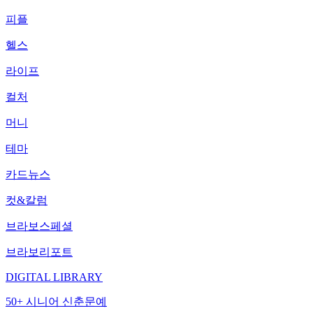
피플
헬스
라이프
컬처
머니
테마
카드뉴스
컷&칼럼
브라보스페셜
브라보리포트
DIGITAL LIBRARY
50+ 시니어 신춘문예