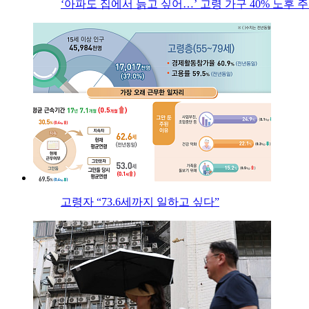
‘아파도 집에서 늙고 싶어…’ 고령 가구 40% 노후
고령자 “73.6세까지 일하고 싶다”