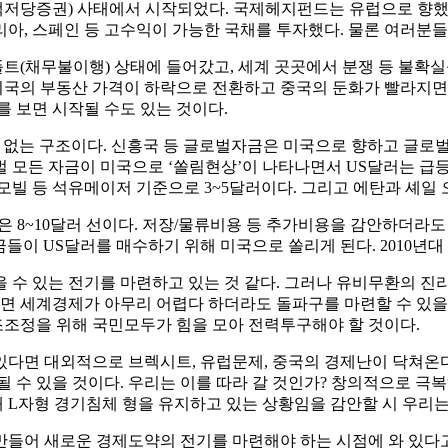
S, 주택저당증권) 사태에서 시작되었다. 국제헤지펀드는 유럽으로 
아, 스페인 등 고수익이 가능한 국채를 투자했다. 물론 여러분들
트(채무불이행) 상태에 들어갔고, 세계 곳곳에서 분쟁 등 불확실성
다. 미국의 부동산 가격이 하락으로 전환하고 중국의 둔화가 빨라
를 보면 시작될 수도 있는 것이다.
 없는 구조이다. 신흥국 등 글로벌자금은 미국으로 향하고 글로벌경
 모든 자금이 미국으로 ‘쏠림현상’이 나타나면서 US달러는 급
모빌 등 석유메이저 기준으로 3~5달러이다. 그리고 에탄과 셰일 
럽은 8~10달러 선이다. 저장/물류비용 등 추가비용을 감안하더라
금들이 US달러를 매수하기 위해 미국으로 쏠리게 된다. 2010년대
수 있는 전기를 마련하고 있는 것 같다. 그러나 유비무환의 진리를
 세계경제가 아무리 어렵다 하더라도 돌파구를 마련할 수 있을 것
조정을 위해 국민모두가 힘을 모아 전력투구해야 할 것이다.
다면 대외적으로 브렉시트, 유럽문제, 중국의 경제난이 닥쳐온다 
될 수 있을 것이다. 우리는 이를 따라 갈 것인가? 창의적으로 
재 L자형 경기침체 형을 유지하고 있는 상황임을 감안할 시 우리
들어 새로운 경제도약의 전기를 마련해야 하는 시점에 와 있다고 