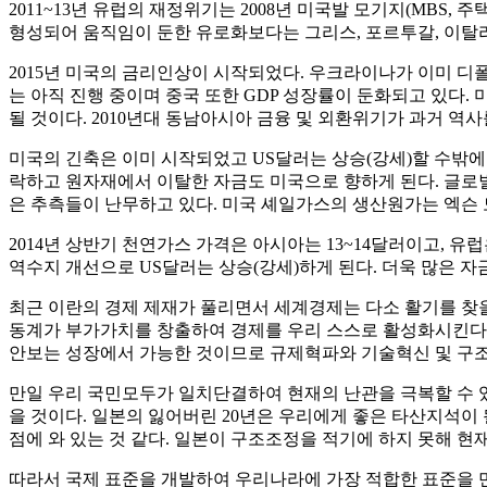
2011~13년 유럽의 재정위기는 2008년 미국발 모기지(MB
형성되어 움직임이 둔한 유로화보다는 그리스, 포르투갈, 이탈리
2015년 미국의 금리인상이 시작되었다. 우크라이나가 이미 디폴
는 아직 진행 중이며 중국 또한 GDP 성장률이 둔화되고 있
될 것이다. 2010년대 동남아시아 금융 및 외환위기가 과거 역사
미국의 긴축은 이미 시작되었고 US달러는 상승(강세)할 수밖에
락하고 원자재에서 이탈한 자금도 미국으로 향하게 된다. 글로벌
은 추측들이 난무하고 있다. 미국 셰일가스의 생산원가는 엑슨 
2014년 상반기 천연가스 가격은 아시아는 13~14달러이고, 유
역수지 개선으로 US달러는 상승(강세)하게 된다. 더욱 많은 자
최근 이란의 경제 제재가 풀리면서 세계경제는 다소 활기를 찾을 
동계가 부가가치를 창출하여 경제를 우리 스스로 활성화시킨다면
안보는 성장에서 가능한 것이므로 규제혁파와 기술혁신 및 구조
만일 우리 국민모두가 일치단결하여 현재의 난관을 극복할 수 있
을 것이다. 일본의 잃어버린 20년은 우리에게 좋은 타산지석이 
점에 와 있는 것 같다. 일본이 구조조정을 적기에 하지 못해 현
따라서 국제 표준을 개발하여 우리나라에 가장 적합한 표준을 만