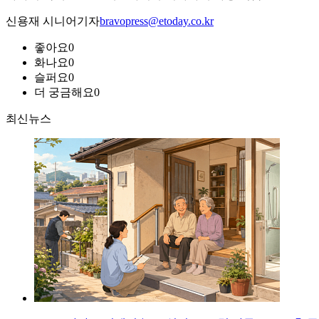
신용재 시니어기자
bravopress@etoday.co.kr
좋아요
0
화나요
0
슬퍼요
0
더 궁금해요
0
최신뉴스