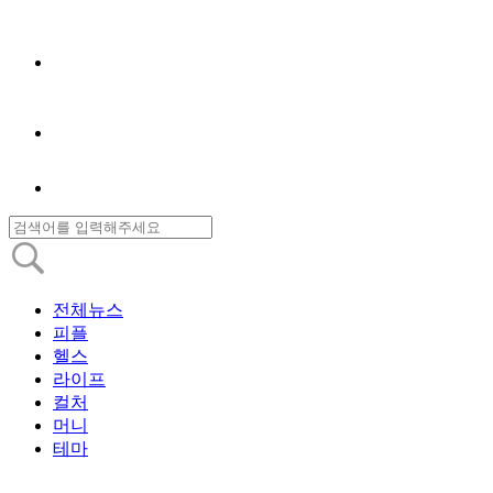
전체뉴스
피플
헬스
라이프
컬처
머니
테마