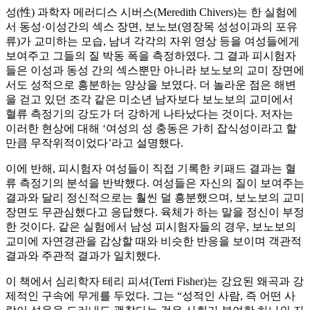
성(性) 과학자 메러디스 시버스(Meredith Chivers)는 한 실험에
서 동성·이성간의 섹스 장면, 보노보(영장목 성성이과의 포유
류)가 교미하는 모습, 남녀 각각의 자위 영상 등을 여성들에게
보여주고 그들의 질 박동 폭을 측정하였다. 그 결과 피시험자
들은 이성과 동성 간의 섹스뿐만 아니라 보노보의 교미 장면에
서도 성적으로 흥분하는 양상을 보였다. 더 놀라운 점은 해변
을 걷고 있던 조각 같은 미소년 남자보다 보노보의 교미에서
혈류 측정기의 강도가 더 강하게 나타났다는 것이다. 저자는
이러한 현상에 대해 ‘여성의 성 충동은 가히 잡식성이라고 할
만큼 무작위적이었다’라고 설명했다.
이에 반해, 피시험자 여성들이 직접 기록한 키패드 결과는 혈
류 측정기의 분석을 반박했다. 여성들은 자신의 질이 보여주는
결과와 달리 정신적으로는 훨씬 덜 흥분했으며, 보노보의 교미
장면도 무관심했다고 응답했다. 육체가 하는 말을 정신이 부정
한 것이다. 같은 실험에서 남성 피시험자들의 경우, 보노보의
교미에 자연경관을 감상할 때와 비슷한 반응을 보이며 객관적
결과와 주관적 결과가 일치했다.
이 책에서 심리학자 테리 피셔(Terri Fisher)는 강요된 왜곡과 강
제적인 구속에 무게를 두었다. 그는 “성적인 사람, 즉 어떤 사