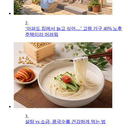
2.
‘아파도 집에서 늙고 싶어…’ 고령 가구 40% 노후
주택이라 어려워
3.
설탕 vs 소금, 콩국수를 건강하게 먹는 법