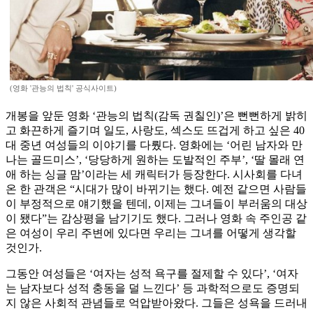
(영화 '관능의 법칙' 공식사이트)
개봉을 앞둔 영화 ‘관능의 법칙(감독 권칠인)’은 뻔뻔하게 밝히
고 화끈하게 즐기며 일도, 사랑도, 섹스도 뜨겁게 하고 싶은 40
대 중년 여성들의 이야기를 다뤘다. 영화에는 ‘어린 남자와 만
나는 골드미스’, ‘당당하게 원하는 도발적인 주부’, ‘딸 몰래 연
애 하는 싱글 맘’이라는 세 캐릭터가 등장한다. 시사회를 다녀
온 한 관객은 “시대가 많이 바뀌기는 했다. 예전 같으면 사람들
이 부정적으로 얘기했을 텐데, 이제는 그녀들이 부러움의 대상
이 됐다”는 감상평을 남기기도 했다. 그러나 영화 속 주인공 같
은 여성이 우리 주변에 있다면 우리는 그녀를 어떻게 생각할
것인가.
그동안 여성들은 ‘여자는 성적 욕구를 절제할 수 있다’, ‘여자
는 남자보다 성적 충동을 덜 느낀다’ 등 과학적으로도 증명되
지 않은 사회적 관념들로 억압받아왔다. 그들은 성욕을 드러내