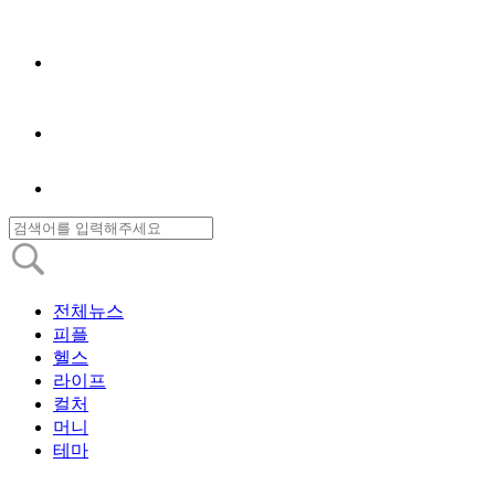
전체뉴스
피플
헬스
라이프
컬처
머니
테마