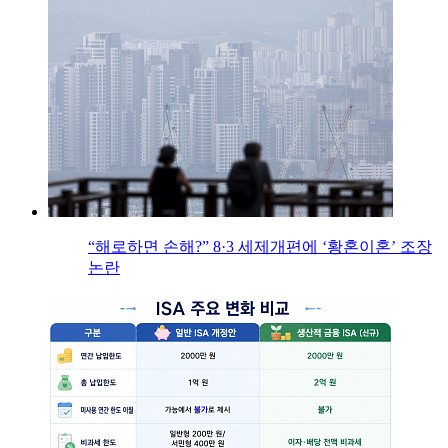
“해로하면 손해?” 8·3 세제개편에 ‘황혼이혼’ 조장
논란