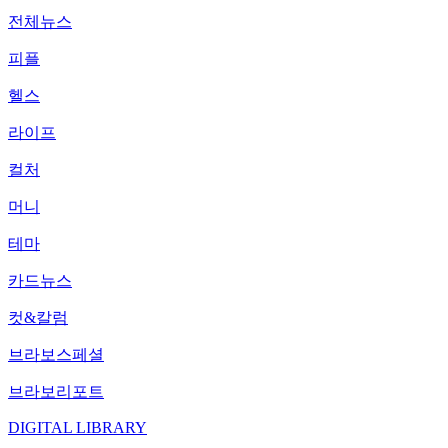
전체뉴스
피플
헬스
라이프
컬처
머니
테마
카드뉴스
컷&칼럼
브라보스페셜
브라보리포트
DIGITAL LIBRARY