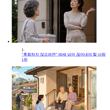
1.
"후회하지 않으려면" 60세 넘어 끊어내야 할 사람
1위