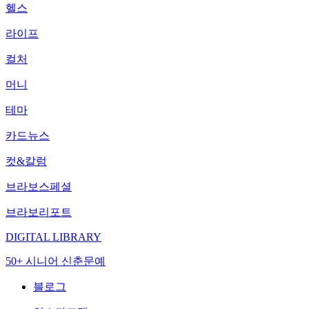
헬스
라이프
컬처
머니
테마
카드뉴스
컷&칼럼
브라보스페셜
브라보리포트
DIGITAL LIBRARY
50+ 시니어 신춘문예
블로그