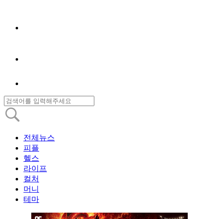
전체뉴스
피플
헬스
라이프
컬처
머니
테마