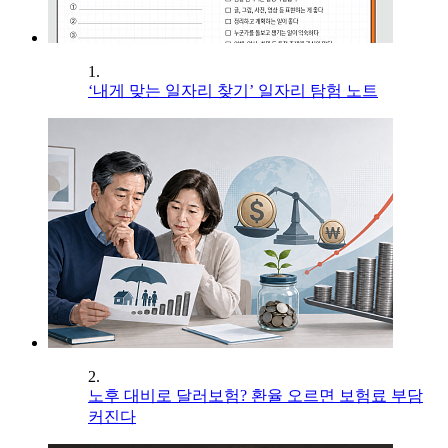
1.
‘내게 맞는 일자리 찾기’ 일자리 탐험 노트
2.
노후 대비로 달러보험? 환율 오르면 보험료 부담
커진다