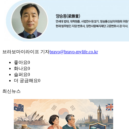
브라보마이라이프 기자
bravo@bravo-mylife.co.kr
좋아요
0
화나요
0
슬퍼요
0
더 궁금해요
0
최신뉴스