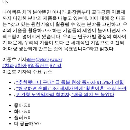
다.
나이벡은 치과 분야뿐만 아니라 화장품부터 골다공증 치료제
까지 다양한 분야의 제품을 내놓고 있는데, 이에 대해 정 대표
는 “갖고 있는 원천기술이 활용될 수 있는 분야를 고민하고, 우
리의 기술을 활용하고자 하는 기업들의 제안이 늘어나면서 스
펙트럼이 넓어지게 됐습니다. 우리는 연구개발 중심의 회사이
기 때문에, 우리의 기술이 보다 큰 세계적인 기업으로 이전되
어 대량 생산되게 만드는 것이 목표입니다”라고 밝혔다.
이준호 기자
jhlee@etoday.co.kr
#치과
#치아
#임플란트
#건강
이준호 기자의 주요 뉴스
⌞
“추천했더니 구매” 日 돌봄 현장 종사자 91.5%가 경험
⌞
“해로하면 손해?” 8·3 세제개편에 ‘황혼이혼’ 조장 논란
⌞
민간형 노인일자리 참여자, ‘배움 의지’도 높았다
좋아요
0
화나요
0
슬퍼요
0
더 궁금해요
0