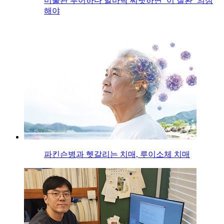
미술관 투어하다 발바닥 찌릿하면 ‘이 질환’ 의심
해야
파킨슨병과 헷갈리는 치매, 루이소체 치매