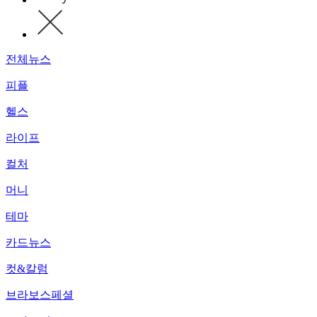
전체뉴스
피플
헬스
라이프
컬처
머니
테마
카드뉴스
컷&칼럼
브라보스페셜