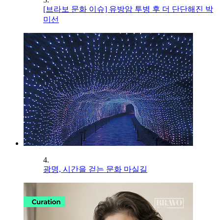
[브라보 문화 이슈] 유방암 투병 후 더 단단해진 박
미선
4.
광명, 시간을 걷는 문화 마실길