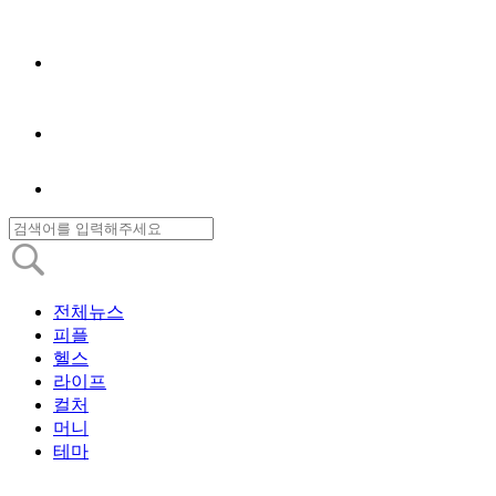
전체뉴스
피플
헬스
라이프
컬처
머니
테마