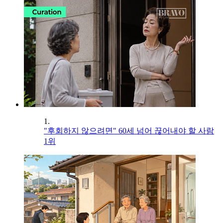
1.
"후회하지 않으려면" 60세 넘어 끊어내야 할 사람
1위