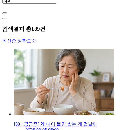
검색결과 총
189
건
최신순
정확도순
[60+ 궁금증] 왜 나이 들면 씹는 게 겁날까
2026-08-05 06:00