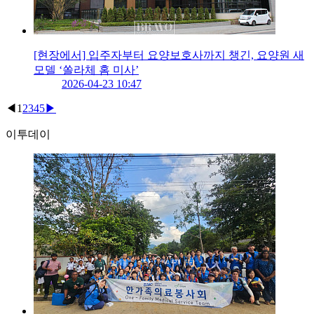
[현장에서] 입주자부터 요양보호사까지 챙긴, 요양원 새
모델 ‘쏠라체 홈 미사’
2026-04-23 10:47
◀
1
2
3
4
5
▶
이투데이