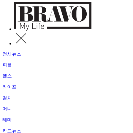
전체뉴스
피플
헬스
라이프
컬처
머니
테마
카드뉴스