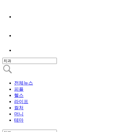
전체뉴스
피플
헬스
라이프
컬처
머니
테마