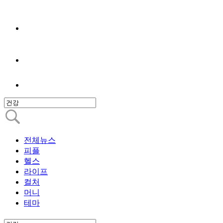
전체뉴스
피플
헬스
라이프
컬처
머니
테마