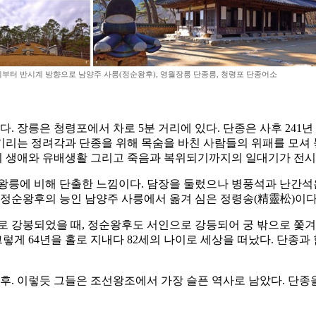
위부터 반시계 방향으로 남양주 사릉(정순왕후), 영월장릉 단종릉, 청령포 단종어소
다. 장릉은 청령포에서 차로 5분 거리에 있다. 단종은 사후 24
리는 정려각과 단종을 위해 목숨을 바친 사람들의 위패를 모셔 놓
 생애와 유배생활 그리고 죽음과 복위되기까지의 일대기가 전시
타 왕릉에 비해 단출한 느낌이다. 담장을 둘렀으나 병풍석과 난간
 정순왕후의 능인 남양주 사릉에서 옮겨 심은 정령송(精靈松)이다
로 강봉되었을 때, 정순왕후도 서인으로 강등되어 궁 밖으로 쫓
그렇게 64년을 홀로 지내다 82세의 나이로 세상을 떠났다. 단종
후. 이렇듯 그들은 조선왕조에서 가장 슬픈 역사로 남았다. 단종을