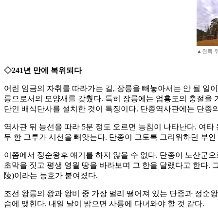
▲왼쪽 
◇241년 만에 복위되다
어린 임금의 자취를 따라가는 길, 장릉을 빼놓아서는 안 될 일이
릉으로서의 모양새를 갖췄다. 특히 장릉에는 엄흥도의 충절을 기
단인 배식단사를 설치한 것이 특징이다. 단종역사관에는 단종의
역사관 뒤 능선을 따라 5분 정도 오르면 능침이 나타난다. 여
무 한 그루가 시선을 빼앗는다. 단종이 그토록 그리워하던 부인
이쯤에서 정순왕후 얘기를 하지 않을 수 없다. 단종이 노산군으
초막을 짓고 평생 영월 땅을 바라보며 그 한을 달랬다고 한다. 
陵)이라는 능호가 붙여졌다.
조선 왕릉의 왕과 왕비 중 가장 멀리 떨어져 있는 단종과 정순왕
슴에 맺힌다. 내일 날이 밝으면 사릉에 다녀와야 할 것 같다.