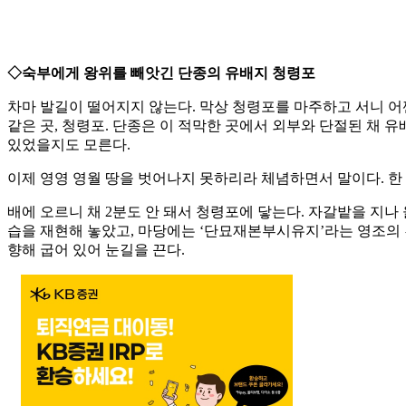
◇숙부에게 왕위를 빼앗긴 단종의 유배지 청령포
차마 발길이 떨어지지 않는다. 막상 청령포를 마주하고 서니 어
같은 곳, 청령포. 단종은 이 적막한 곳에서 외부와 단절된 채 유
있었을지도 모른다.
이제 영영 영월 땅을 벗어나지 못하리라 체념하면서 말이다. 한
배에 오르니 채 2분도 안 돼서 청령포에 닿는다. 자갈밭을 지
습을 재현해 놓았고, 마당에는 ‘단묘재본부시유지’라는 영조의 
향해 굽어 있어 눈길을 끈다.