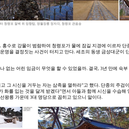
터 청령포 절벽 위 망향탑, 영월장릉 정자각, 청령포 관음송
다. 홍수로 강물이 범람하여 청령포가 물에 잠길 지경에 이르자 
종의 운명을 결정짓는 사건이 터지고 만다. 세조의 동생 금성대군이
나 없는 어린 임금이 무엇을 할 수 있었을까. 결국, 3년 만에 숙부
고 그 시신을 거두는 자는 삼족을 멸하라”고 했다. 단종의 주검
다가 화를 입는 것을 달게 받겠다”면서 아들과 함께 시신을 수습해 
조선왕릉 가운데 3대 명당으로 꼽히고 있으니 말이다.