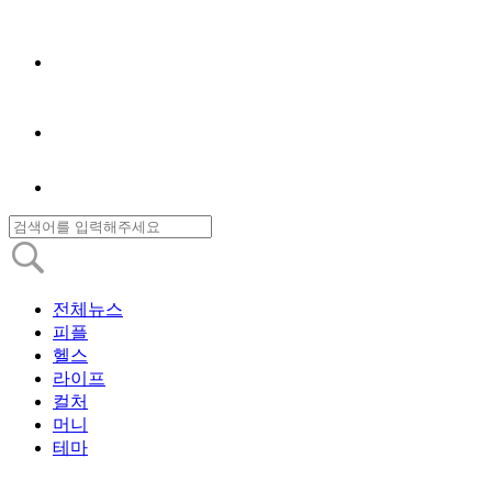
전체뉴스
피플
헬스
라이프
컬처
머니
테마