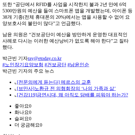
또한 “공단에서 RFID를 사업을 시작한지 불과 2년 만에 6억
5300만원의 예산을 들여 스마트폰 앱을 개발했는데, 아이폰 등
38개 기종(전체 휴대폰의 20%)에서는 앱을 사용할 수 없어 요
양보호사의 불만이 많다”고 언급했다.
남윤 의원은 “건보공단이 예산을 방만하게 운영한 대표적인
사례로 다시는 이러한 예산낭비가 없도록 해야 한다”고 질타
했다.
박근빈 기자
ray@etoday.co.kr
#노인장기요양보험
#건보공단
#남윤인순
박근빈 기자의 주요 뉴스
⌞
[전문의에게 듣는다] 메르스의 교훈
⌞
[브만사]노환규 전 의협회장의 ‘나의 가족과 삶’
⌞
[건강119]금연시대, 왜 아직도 담배를 피워야 하는가?
좋아요
0
화나요
0
슬퍼요
0
더 궁금해요
0