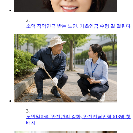
2.
소액 직역연금 받는 노인, 기초연금 수령 길 열린다
3.
노인일자리 안전관리 강화, 안전전담인력 613명 첫
배치