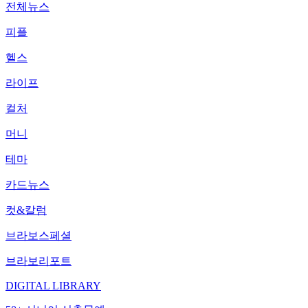
전체뉴스
피플
헬스
라이프
컬처
머니
테마
카드뉴스
컷&칼럼
브라보스페셜
브라보리포트
DIGITAL LIBRARY