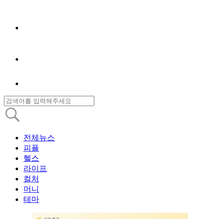
전체뉴스
피플
헬스
라이프
컬처
머니
테마