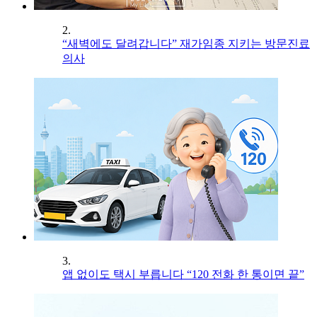
2.
“새벽에도 달려갑니다” 재가임종 지키는 방문진료
의사
3.
앱 없이도 택시 부릅니다 “120 전화 한 통이면 끝”