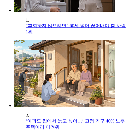
1.
"후회하지 않으려면" 60세 넘어 끊어내야 할 사람
1위
2.
‘아파도 집에서 늙고 싶어…’ 고령 가구 40% 노후
주택이라 어려워