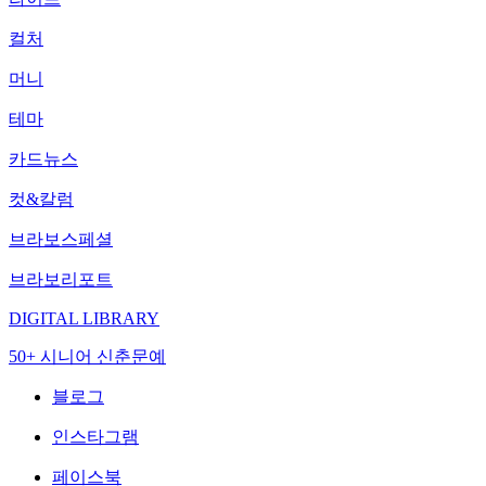
컬처
머니
테마
카드뉴스
컷&칼럼
브라보스페셜
브라보리포트
DIGITAL LIBRARY
50+ 시니어 신춘문예
블로그
인스타그램
페이스북