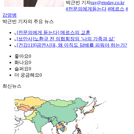
박근빈 기자
ray@etoday.co.kr
#전문의에게듣는다
#메르스
#
감염병
박근빈 기자의 주요 뉴스
⌞
[전문의에게 듣는다] 메르스의 교훈
⌞
[브만사]노환규 전 의협회장의 ‘나의 가족과 삶’
⌞
[건강119]금연시대, 왜 아직도 담배를 피워야 하는가?
좋아요
0
화나요
0
슬퍼요
0
더 궁금해요
0
최신뉴스