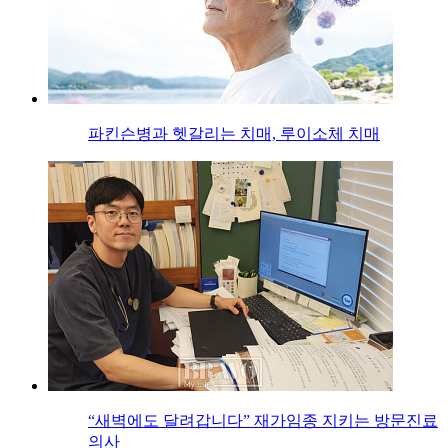
파킨슨병과 헷갈리는 치매, 루이소체 치매
“새벽에도 달려갑니다” 재가임종 지키는 방문진료
의사