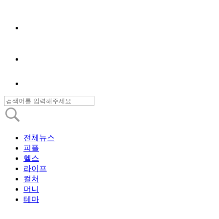
전체뉴스
피플
헬스
라이프
컬처
머니
테마