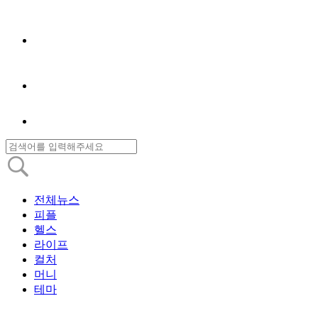
전체뉴스
피플
헬스
라이프
컬처
머니
테마