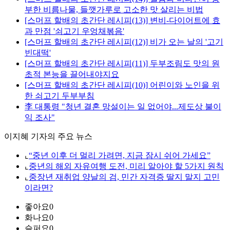
부한 비름나물, 들깻가루로 고소한 맛 살리는 비법
[스머프 할배의 초간단 레시피(13)] 변비-다이어트에 효
과 만점 '쇠고기 우엉채볶음'
[스머프 할배의 초간단 레시피(12)] 비가 오는 날의 '고기
빈대떡'
[스머프 할배의 초간단 레시피(11)] 두부조림도 맛의 원
초적 본능을 끌어내야지요
[스머프 할배의 초간단 레시피(10)] 어린이와 노인을 위
한 쇠고기 두부부침
李 대통령 "청년 결혼 망설이는 일 없어야...제도상 불이
익 조사"
이지혜 기자의 주요 뉴스
⌞
“중년 이후 더 멀리 가려면, 지금 잠시 쉬어 가세요”
⌞
중년의 해외 자유여행 도전, 미리 알아야 할 5가지 원칙
⌞
중장년 재취업 양날의 검, 민간 자격증 딸지 말지 고민
이라면?
좋아요
0
화나요
0
슬퍼요
0