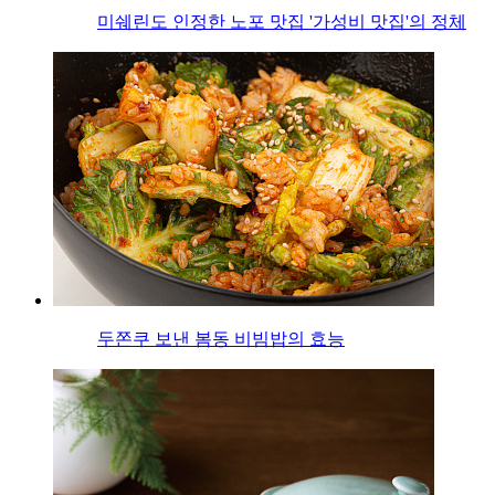
미쉐린도 인정한 노포 맛집 '가성비 맛집'의 정체
두쫀쿠 보낸 봄동 비빔밥의 효능