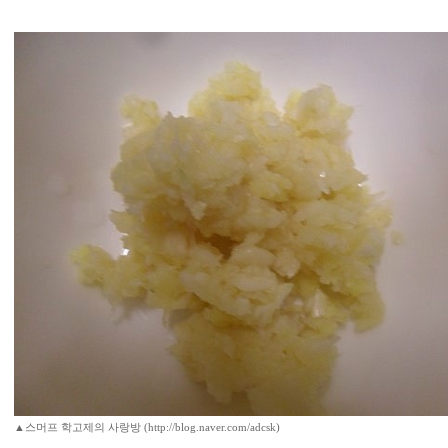
▲스머프 학고제의 사랑방 (http://blog.naver.com/adcsk)