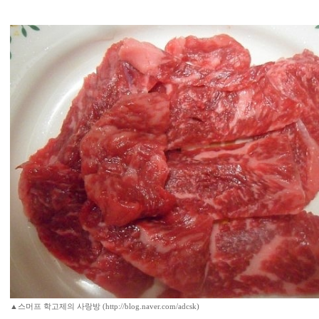
▲스머프 학고제의 사랑방 (http://blog.naver.com/adcsk)