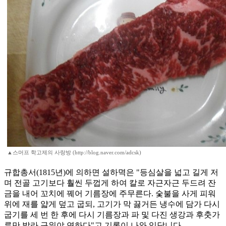
▲스머프 학고제의 사랑방 (http://blog.naver.com/adcsk)
규합총서(1815년)에 의하면 설하멱은 "등심살을 넓고 길게 저
며 전골 고기보다 훨씬 두껍게 하여 칼로 자근자근 두드려 잔
금을 내어 꼬치에 꿰어 기름장에 주무른다. 숯불을 사게 피워
위에 재를 얇게 덮고 굽되, 고기가 막 끓거든 냉수에 담가 다시
굽기를 세 번 한 후에 다시 기름장과 파 및 다진 생강과 후춧가
루만 발라 구워야 연하다"고 기록이 나와 있답니다.