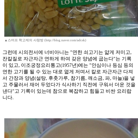
▲스머프 학고제의 사랑방 (http://blog.naver.com/adcsk)
그런데 시의전서에 너비아니는 "연한 쇠고기는 얇게 저미고,
잔칼질로 자근자근 연하게 하여 갖은 양념에 굽는다"는 기록
이 있고, 이조궁정요리통고(1957년)에는 "안심이나 등심 등의
연한 고기를 될 수 있는 대로 엷게 저며서 칼로 자근자근 다져
서 간장과 양념(설탕, 후춧가루, 참기름, 깨소금, 파, 마늘)을 넣
고 주물러서 재어 두었다가 식사하기 직전에 구워서 더운 것을
낸다"고 기록이 있는데 참으로 복잡하고 힘들고 비싼 요리랍
니다.