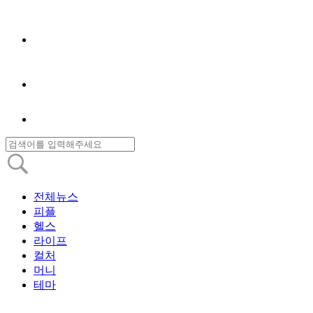
전체뉴스
피플
헬스
라이프
컬처
머니
테마