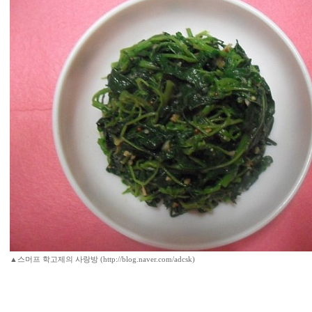
▲스머프 학고제의 사랑방 (http://blog.naver.com/adcsk)