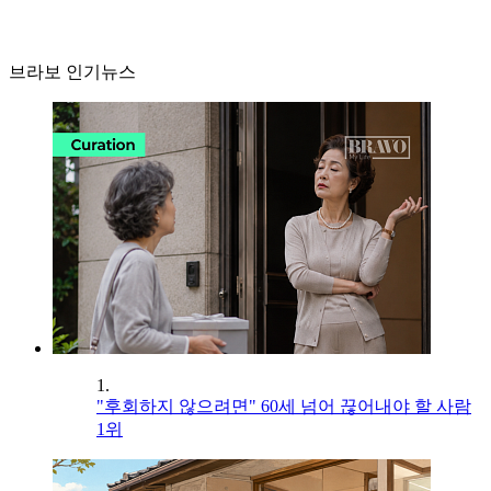
브라보 인기뉴스
1.
"후회하지 않으려면" 60세 넘어 끊어내야 할 사람
1위