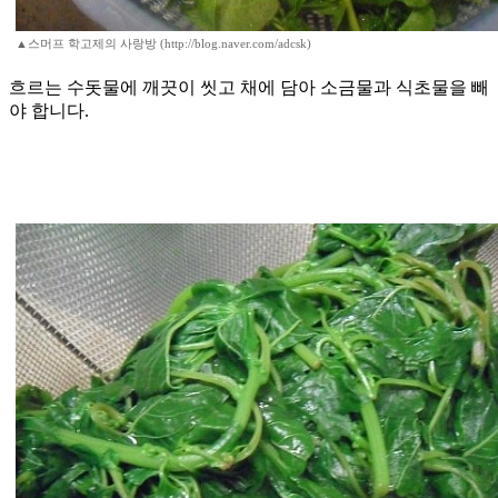
▲스머프 학고제의 사랑방 (http://blog.naver.com/adcsk)
​흐르는 수돗물에 깨끗이 씻고 채에 담아 소금물과 식초물을 빼
야 합니다.