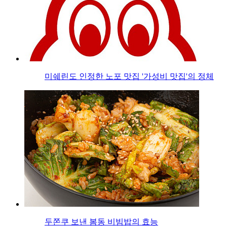
미쉐린도 인정한 노포 맛집 '가성비 맛집'의 정체
두쫀쿠 보낸 봄동 비빔밥의 효능