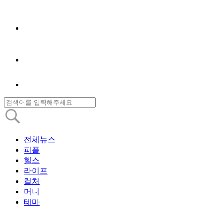
전체뉴스
피플
헬스
라이프
컬처
머니
테마