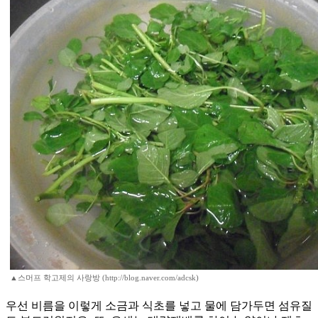
▲스머프 학고제의 사랑방 (http://blog.naver.com/adcsk)
우선 비름을 이렇게 소금과 식초를 넣고 물에 담가두면 섬유질