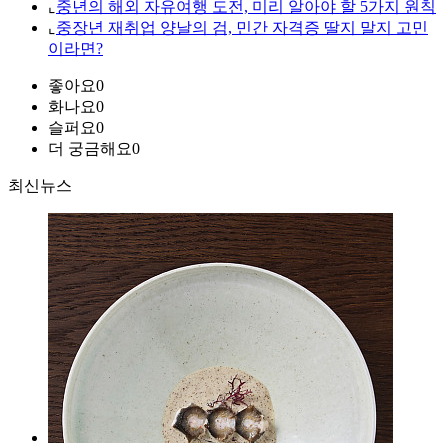
⌞
중년의 해외 자유여행 도전, 미리 알아야 할 5가지 원칙
⌞
중장년 재취업 양날의 검, 민간 자격증 딸지 말지 고민
이라면?
좋아요
0
화나요
0
슬퍼요
0
더 궁금해요
0
최신뉴스