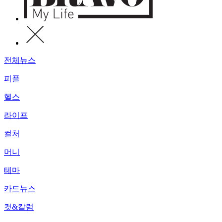
전체뉴스
피플
헬스
라이프
컬처
머니
테마
카드뉴스
컷&칼럼