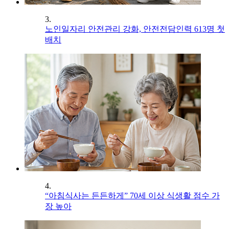
3.
노인일자리 안전관리 강화, 안전전담인력 613명 첫
배치
4.
“아침식사는 든든하게” 70세 이상 식생활 점수 가
장 높아