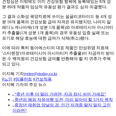
건정심은 이밖에도 이미 건강보험 항목에 등록돼있는 8개 성
분·89개 약품의 임상적 유용성 평가 결과도 심의·의결했다.
그 결과 소화성 궤양치료에 쓰이는 설글리코타이드 등 4개 성
분 59개 품목의 건강보험 급여 자격은 유지됐지만, 나머지 칼
레디노게나아제(1개 성분 1개 품목)와 아르테미시아 아시아티
카 추출물(1개 성분 1개 품목)의 경우 유용성 입증 실패 또는
포기로 해당 효능에 대한 급여가 삭제(취소)됐다.
이에 따라 특히 동아에스티의 대표 제품인 만성위염 치료제
'스티렌정'(아르테미시아 아시아티카 추출물)이 지금까지 받아
온 수 백억원의 건강보험 급여를 반환해야 할 지 귀추가 주목
되고 있다.
이지혜 기자
jyelee@etoday.co.kr
#노인
#임플란트
#건보적용
이지혜 기자의 주요 뉴스
⌞
“중년 이후 더 멀리 가려면, 지금 잠시 쉬어 가세요”
⌞
중년의 해외 자유여행 도전, 미리 알아야 할 5가지 원칙
⌞
중장년 재취업 양날의 검, 민간 자격증 딸지 말지 고민
이라면?