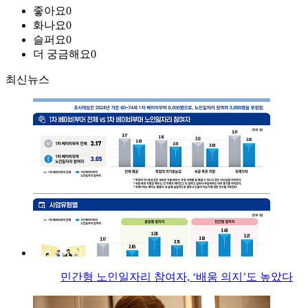
좋아요
0
화나요
0
슬퍼요
0
더 궁금해요
0
최신뉴스
민간형 노인일자리 참여자, ‘배움 의지’도 높았다