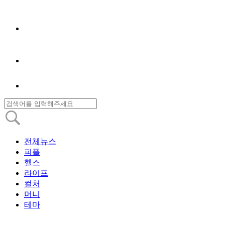
전체뉴스
피플
헬스
라이프
컬처
머니
테마