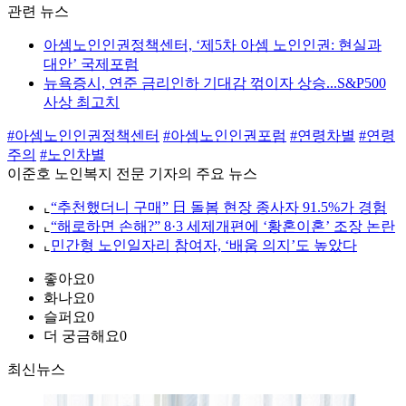
관련 뉴스
아셈노인인권정책센터, ‘제5차 아셈 노인인권: 현실과
대안’ 국제포럼
뉴욕증시, 연준 금리인하 기대감 꺾이자 상승...S&P500
사상 최고치
#아셈노인인권정책센터
#아셈노인인권포럼
#연령차별
#연령
주의
#노인차별
이준호 노인복지 전문 기자의 주요 뉴스
⌞
“추천했더니 구매” 日 돌봄 현장 종사자 91.5%가 경험
⌞
“해로하면 손해?” 8·3 세제개편에 ‘황혼이혼’ 조장 논란
⌞
민간형 노인일자리 참여자, ‘배움 의지’도 높았다
좋아요
0
화나요
0
슬퍼요
0
더 궁금해요
0
최신뉴스