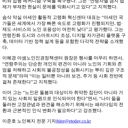
비와 집행 메커니즘 구축을 촉구했다. 그는 “연령차별 금지 법
제가 부재한 현실이 문제를 악화시키고 있다”고 지적했다.
솜삭 악실 아세안 활동적 고령화 혁신센터 대표는 “아세안 국
가들은 세계에서 가장 빠른 속도로 고령화가 진행되지만, 법·
제도·서비스의 노인 포용성이 여전히 낮다”고 평가했다. 그는
연령친화 도시와 스마트시티 조성, 디지털 자가관리 플랫폼 구
축, 데이터 기반 정책 설계 등을 포함한 다각적 전략을 소개했
다.
이혜경 아셈노인인권정책센터 원장은 행사를 마무리 하면서,
“연령주의는 단순한 개인의 편견이 아니라 노인의 기회와 존
엄을 저해하고 사회의 불공정성을 심화시키는 뿌리 깊은 구조
적 문제”라며 “이는 일터뿐 아니라 보건, 주거 등 사회 전반에
걸쳐 존재한다”고 지적했다.
이어 그는 “노인은 돌봄의 대상이자 취약한 집단이 아니라 가
치 있는 사회의 일원으로 인식되어야 한다”면서, “나이 듦을
둘러싼 고정관념과 편견을 해소하기 위해서는 패러다임의 전
환과 근본적인 인식 변화가 필요하다”고 강조했다.
이준호 노인복지 전문 기자
jhlee@etoday.co.kr