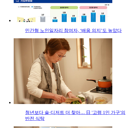
민간형 노인일자리 참여자, ‘배움 의지’도 높았다
청년보다 술·디저트 더 찾아… 日 '고령 1인 가구'의
반전 식탁