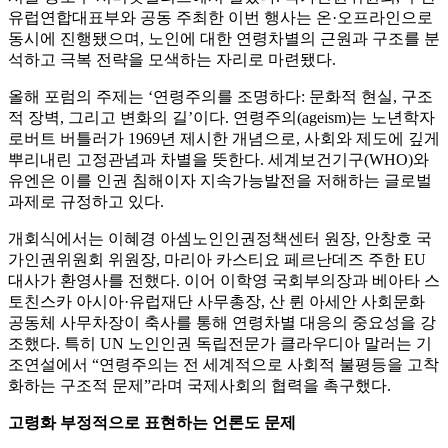
유럽연합대표부와 공동 주최한 이번 행사는 온·오프라인으로
동시에 진행됐으며, 노인에 대한 연령차별의 근원과 구조를 분
석하고 극복 전략을 모색하는 자리로 마련됐다.
올해 포럼의 주제는 ‘연령주의를 조명하다: 문화적 현실, 구조
적 장벽, 그리고 변화의 길’이다. 연령주의(ageism)는 노년학자
로버트 버틀러가 1969년 제시한 개념으로, 사회와 제도에 깊게
뿌리내린 고정관념과 차별을 뜻한다. 세계보건기구(WHO)와
유엔은 이를 인권 침해이자 지속가능발전을 저해하는 글로벌
과제로 규정하고 있다.
개회식에서는 이혜경 아셈노인인권정책센터 원장, 안창호 국
가인권위원회 위원장, 마리아 카스티요 페르난데즈 주한 EU
대사가 환영사를 전했다. 이어 이학영 국회부의장과 베아타 스
토친스카 아시아·유럽재단 사무총장, 산 륀 아세안 사회문화
공동체 사무차장이 축사를 통해 연령차별 대응의 중요성을 강
조했다. 특히 UN 노인인권 독립전문가 클라우디아 말러는 기
조연설에서 “연령주의는 전 세계적으로 사회적 불평등을 고착
화하는 구조적 문제”라며 국제사회의 협력을 촉구했다.
고령화 부정적으로 표현하는 언론도 문제