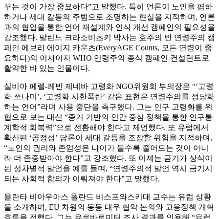
꾸는 것이 가장 중요하다”고 말했다. 특히 언론이 노인을 폄하
하거나 세대 갈등의 주범으로 조명하는 현실을 지적하며, 언론
과의 협업을 통한 언어 재설계와 인식 개선 캠페인의 필요성을
강조했다. 말린느 크라소비츠키 박사는 호주의 반 연령주의 캠
페인 에브리 에이지 카운츠(EveryAGE Counts, 모든 연령이 중
요하다)의 이사이자 WHO 연령주의 종식 캠페인 컨설턴트로
활약한 바 있는 인물이다.
실비아 페렐-레빈 제네바 고령화 NGO위원회 부의장은 “‘고령
화 쓰나미’, ‘고령화 시한폭탄’ 같은 표현은 연령주의를 정당화
하는 언어”라며 사용 중단을 촉구했다. 그는 인구 고령화를 위
협으로 보는 대신 “증거 기반의 인간 중심 정책을 통한 인구통
계학적 회복력”으로 전환해야 한다고 제언했다. 또 유럽에서
확산된 ‘공정성’ 담론이 세대 갈등을 조장할 위험을 지적하며,
“노인의 권리와 존엄성은 나이가 들수록 줄어드는 것이 아니
라 더 존중받아야 한다”고 강조했다. 또 이제는 금기가 상식이
된 성차별적 발언을 예를 들며, “연령주의적 발언 역시 금기시
되는 사회적 합의가 이뤄져야 한다”고 말했다.
욜란타 비아우아스 폴란드 비스프와스키대 교수는 유럽 상황
을 소개하며, EU 차원의 동등 대우 협약 논의와 고용정책 개혁
흐름을 전했다. 그는 유로바로미터 조사 결과를 인용해 “유럽