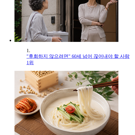
1.
"후회하지 않으려면" 60세 넘어 끊어내야 할 사람
1위