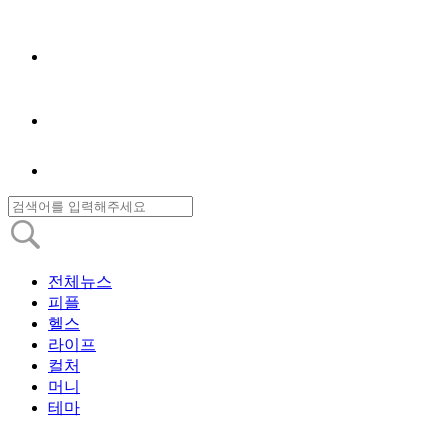
전체뉴스
피플
헬스
라이프
컬처
머니
테마