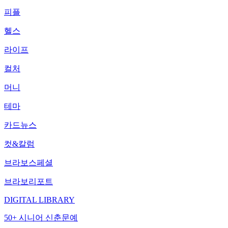
피플
헬스
라이프
컬처
머니
테마
카드뉴스
컷&칼럼
브라보스페셜
브라보리포트
DIGITAL LIBRARY
50+ 시니어 신춘문예