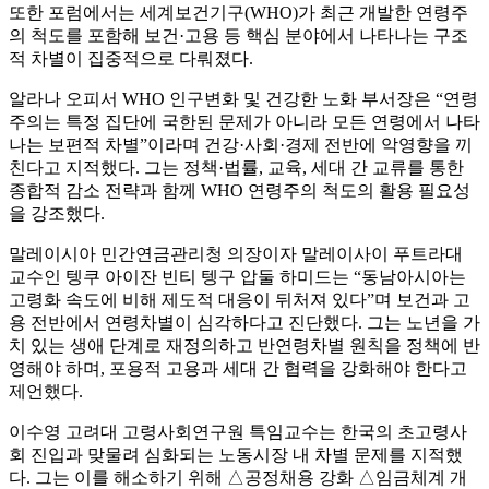
또한 포럼에서는 세계보건기구(WHO)가 최근 개발한 연령주
의 척도를 포함해 보건·고용 등 핵심 분야에서 나타나는 구조
적 차별이 집중적으로 다뤄졌다.
알라나 오피서 WHO 인구변화 및 건강한 노화 부서장은 “연령
주의는 특정 집단에 국한된 문제가 아니라 모든 연령에서 나타
나는 보편적 차별”이라며 건강·사회·경제 전반에 악영향을 끼
친다고 지적했다. 그는 정책·법률, 교육, 세대 간 교류를 통한
종합적 감소 전략과 함께 WHO 연령주의 척도의 활용 필요성
을 강조했다.
말레이시아 민간연금관리청 의장이자 말레이사이 푸트라대
교수인 텡쿠 아이잔 빈티 텡구 압둘 하미드는 “동남아시아는
고령화 속도에 비해 제도적 대응이 뒤처져 있다”며 보건과 고
용 전반에서 연령차별이 심각하다고 진단했다. 그는 노년을 가
치 있는 생애 단계로 재정의하고 반연령차별 원칙을 정책에 반
영해야 하며, 포용적 고용과 세대 간 협력을 강화해야 한다고
제언했다.
이수영 고려대 고령사회연구원 특임교수는 한국의 초고령사
회 진입과 맞물려 심화되는 노동시장 내 차별 문제를 지적했
다. 그는 이를 해소하기 위해 △공정채용 강화 △임금체계 개