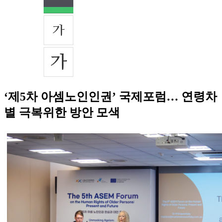
‘제5차 아셈노인인권’ 국제포럼… 연령차
별 극복위한 방안 모색