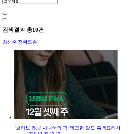
검색결과 총
10
건
최신순
정확도순
[브라보 Pick] 시니어의 픽 '뱅크런·탈모·흑백요리사'
2025-12-23 13:17