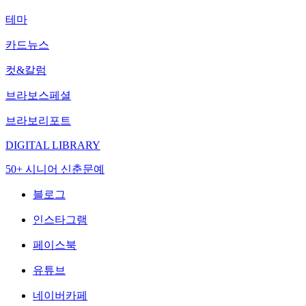
테마
카드뉴스
컷&칼럼
브라보스페셜
브라보리포트
DIGITAL LIBRARY
50+ 시니어 신춘문예
블로그
인스타그램
페이스북
유튜브
네이버카페