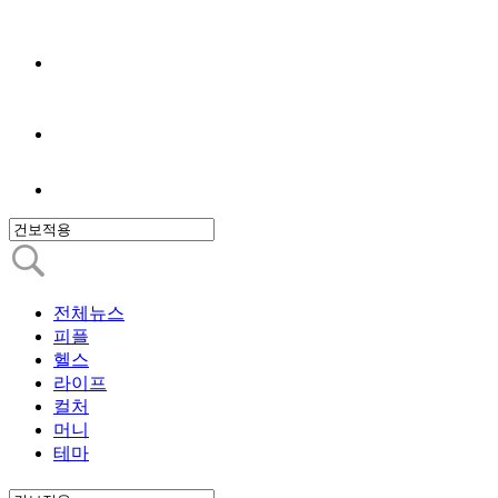
전체뉴스
피플
헬스
라이프
컬처
머니
테마