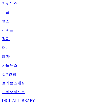
전체뉴스
피플
헬스
라이프
컬처
머니
테마
카드뉴스
컷&칼럼
브라보스페셜
브라보리포트
DIGITAL LIBRARY