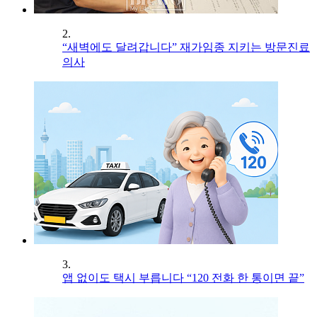
2.
“새벽에도 달려갑니다” 재가임종 지키는 방문진료
의사
3.
앱 없이도 택시 부릅니다 “120 전화 한 통이면 끝”