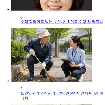
2.
소액 직역연금 받는 노인, 기초연금 수령 길 열린다
3.
노인일자리 안전관리 강화, 안전전담인력 613명 첫
배치