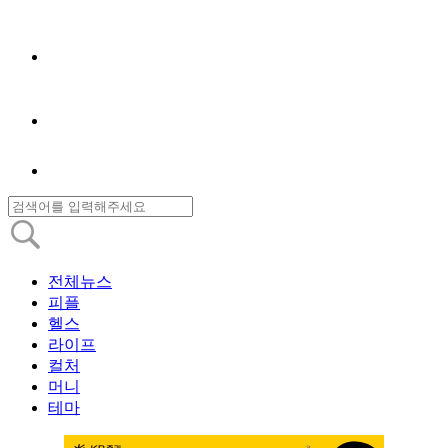
전체뉴스
피플
헬스
라이프
컬처
머니
테마