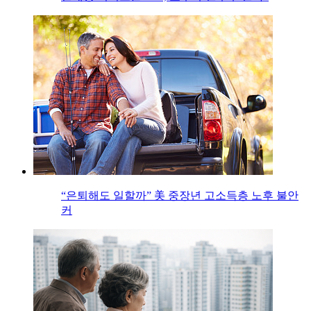
“은퇴해도 일할까” 美 중장년 고소득층 노후 불안
커