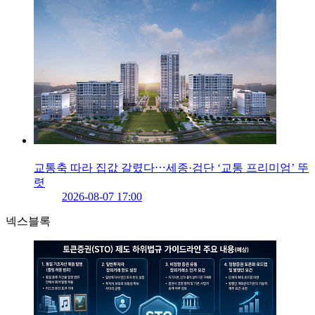
교통축 따라 집값 갈렸다⋯세종·검단 ‘교통 프리미엄’ 뚜
렷
2026-08-07 17:00
넥스블록