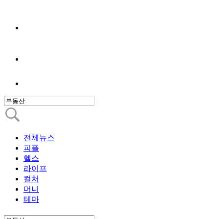
전체뉴스
피플
헬스
라이프
컬처
머니
테마