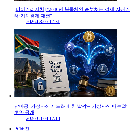
[타이거리서치] "2036년 블록체인 승부처는 결제·자산거
래·기계경제 재편"
2026-08-05 17:31
남아공, 가상자산 제도화에 한 발짝∙∙∙‘가상자산 매뉴얼’
초안 공개
2026-08-04 17:18
PC버전