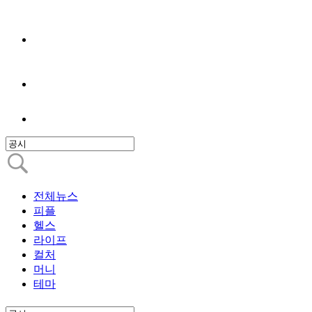
전체뉴스
피플
헬스
라이프
컬처
머니
테마