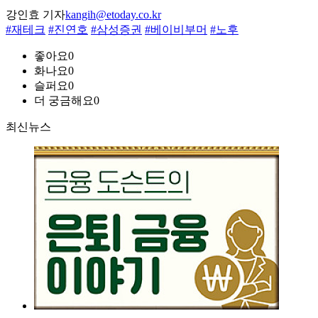
강인효 기자
kangih@etoday.co.kr
#재테크
#진연호
#삼성증권
#베이비부머
#노후
좋아요
0
화나요
0
슬퍼요
0
더 궁금해요
0
최신뉴스