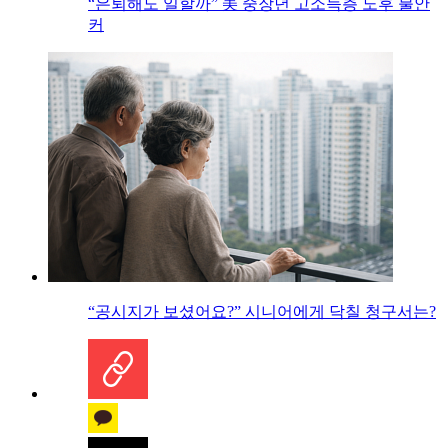
“은퇴해도 일할까” 美 중장년 고소득층 노후 불안
커
“공시지가 보셨어요?” 시니어에게 닥칠 청구서는?