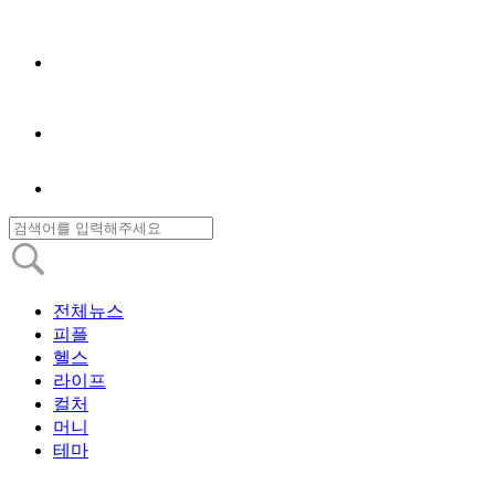
전체뉴스
피플
헬스
라이프
컬처
머니
테마