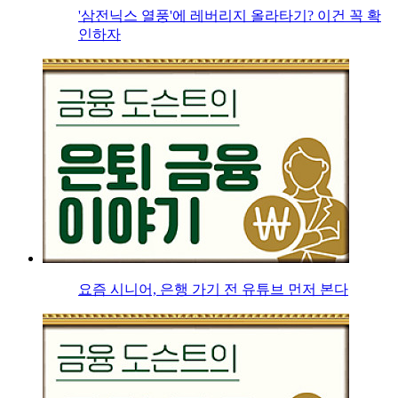
'삼전닉스 열풍'에 레버리지 올라타기? 이건 꼭 확
인하자
요즘 시니어, 은행 가기 전 유튜브 먼저 본다