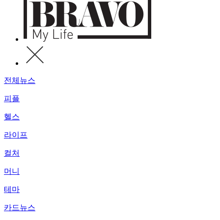
전체뉴스
피플
헬스
라이프
컬처
머니
테마
카드뉴스