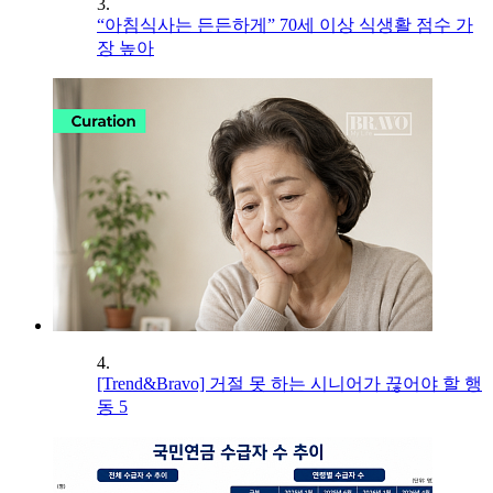
3.
“아침식사는 든든하게” 70세 이상 식생활 점수 가
장 높아
4.
[Trend&Bravo] 거절 못 하는 시니어가 끊어야 할 행
동 5