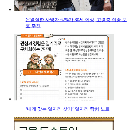
온열질환 사망자 62%가 80세 이상, 고령층 집중 보
호 추진
‘내게 맞는 일자리 찾기’ 일자리 탐험 노트