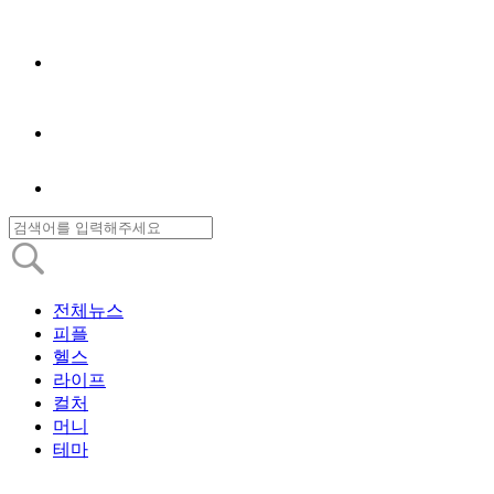
전체뉴스
피플
헬스
라이프
컬처
머니
테마