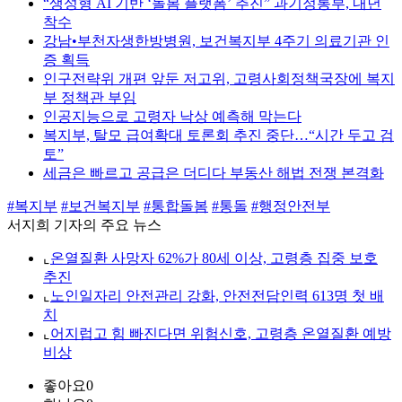
“생성형 AI 기반 ‘돌봄 플랫폼’ 추진” 과기정통부, 내년
착수
강남•부천자생한방병원, 보건복지부 4주기 의료기관 인
증 획득
인구전략위 개편 앞둔 저고위, 고령사회정책국장에 복지
부 정책관 부임
인공지능으로 고령자 낙상 예측해 막는다
복지부, 탈모 급여확대 토론회 추진 중단…“시간 두고 검
토”
세금은 빠르고 공급은 더디다 부동산 해법 전쟁 본격화
#복지부
#보건복지부
#통합돌봄
#통돌
#행정안전부
서지희 기자의 주요 뉴스
⌞
온열질환 사망자 62%가 80세 이상, 고령층 집중 보호
추진
⌞
노인일자리 안전관리 강화, 안전전담인력 613명 첫 배
치
⌞
어지럽고 힘 빠진다면 위험신호, 고령층 온열질환 예방
비상
좋아요
0