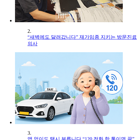
2.
“새벽에도 달려갑니다” 재가임종 지키는 방문진료
의사
3.
앱 없이도 택시 부릅니다 “120 전화 한 통이면 끝”