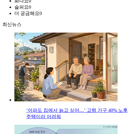
화나요
0
슬퍼요
0
더 궁금해요
0
최신뉴스
‘아파도 집에서 늙고 싶어…’ 고령 가구 40% 노후
주택이라 어려워