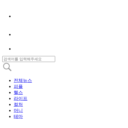
전체뉴스
피플
헬스
라이프
컬처
머니
테마