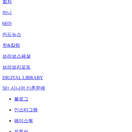
컬처
머니
테마
카드뉴스
컷&칼럼
브라보스페셜
브라보리포트
DIGITAL LIBRARY
50+ 시니어 신춘문예
블로그
인스타그램
페이스북
유튜브