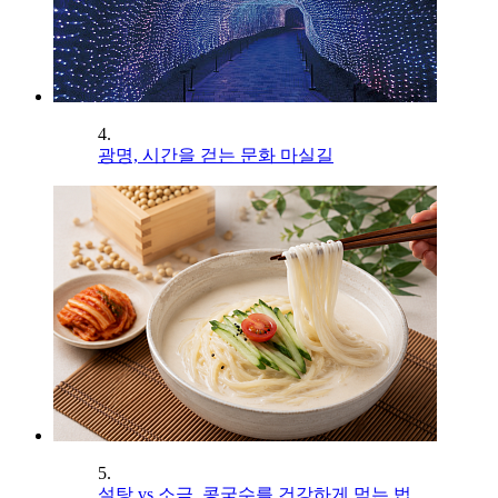
4.
광명, 시간을 걷는 문화 마실길
5.
설탕 vs 소금, 콩국수를 건강하게 먹는 법