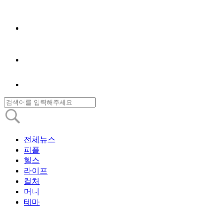
전체뉴스
피플
헬스
라이프
컬처
머니
테마