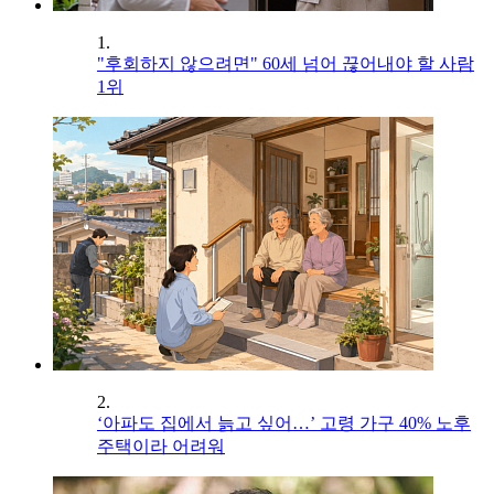
1.
"후회하지 않으려면" 60세 넘어 끊어내야 할 사람
1위
2.
‘아파도 집에서 늙고 싶어…’ 고령 가구 40% 노후
주택이라 어려워