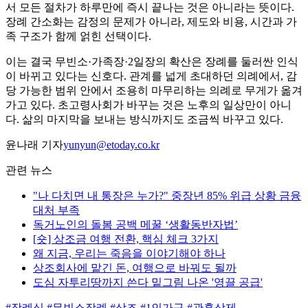
서 모든 절차가 하루만에 즉시 끝나는 것은 아니라는 뜻이다.
장례 간소화는 감정의 문제가 아니라, 제도와 비용, 시간과 가
족 구조가 함께 얽힌 선택이다.
이는 결국 무빈소·가족장·2일장의 확산은 장례를 둘러싼 인식
이 바뀌고 있다는 신호다. 관계를 넓게 초대하던 의례에서, 감
당 가능한 범위 안에서 조용히 마무리하는 의례로 무게가 옮겨
가고 있다. 초고령사회가 바꾸는 것은 노후의 일상만이 아니
다. 삶의 마지막을 보내는 방식까지도 조금씩 바꾸고 있다.
윤나래 기자
yunyun@etoday.co.kr
관련 뉴스
"나 다치면 내 통장은 누가?" 중장년 85% 위급 상황 금융
대처 부족
독거노인의 돌봄 공백 메꿀 ‘생활동반자법’
[숏] 상조금 여행 전환, 핵심 체크 3가지
왜 지금, 우리는 죽음을 이야기해야 하나
상조회사에 맡긴 돈, 여행으로 바꿔도 될까
도심 자투리땅까지 쓴다 밑그림 나온 '영끌 공급'
#장례식
#무빈소장례
#상조
#1인가구
#관혼상제