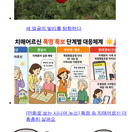
세 얼굴의 발리를 탐험하다
[만화로 보는 시니어 뉴스] 폭염 속 치매어르신 더
촘촘히 살펴요