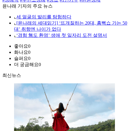
윤나래 기자의 주요 뉴스
⌞
세 얼굴의 발리를 탐험하다
⌞
[윤나래의 세대읽기] ‘뜨개질하는 20대, 흠뻑쇼 가는 50
대’ 취향엔 나이가 없다
⌞
‘경험 無도 환영’ 생애 첫 일자리 도전 설명서
좋아요
0
화나요
0
슬퍼요
0
더 궁금해요
0
최신뉴스