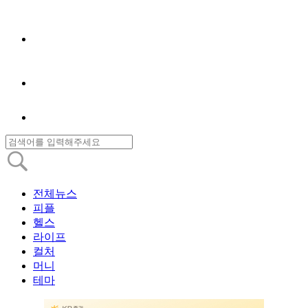
전체뉴스
피플
헬스
라이프
컬처
머니
테마