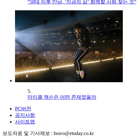
“50대 이후 만남, ‘지금의 삶’ 함께할 사람 찾는 것”
5.
마이클 잭슨은 어떤 존재였을까
PC버전
공지사항
사이트맵
보도자료 및 기사제보 : bravo@etoday.co.kr