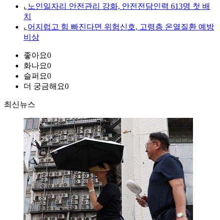
⌞
노인일자리 안전관리 강화, 안전전담인력 613명 첫 배
치
⌞
어지럽고 힘 빠진다면 위험신호, 고령층 온열질환 예방
비상
좋아요
0
화나요
0
슬퍼요
0
더 궁금해요
0
최신뉴스