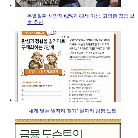
온열질환 사망자 62%가 80세 이상, 고령층 집중 보
호 추진
‘내게 맞는 일자리 찾기’ 일자리 탐험 노트