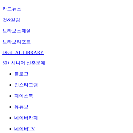
카드뉴스
컷&칼럼
브라보스페셜
브라보리포트
DIGITAL LIBRARY
50+ 시니어 신춘문예
블로그
인스타그램
페이스북
유튜브
네이버카페
네이버TV