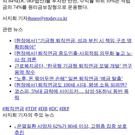
의 84%(DC·IRP합산)를 투자한 반면, 수익률 하위 10%는 적립
금의 74%를 원리금보장형으로 운용했다.
서지희 기자
jhsseo@etoday.co.kr
관련 뉴스
[현장에서] “기금형 퇴직연금, 성과 부진 시 책임 구조 명
확히해야”
[현장에서] 퇴직연금 중도인출·사외적립 의무화 놓고 노·
사·정 격론
근로복지공단, ‘한국형 기금형 퇴직연금 모델 개발’ 연구
용역 착수
“노후, 돈 묶어두면 손해” 일본 퇴직연금 ‘예금 탈출’
[현장에서] 퇴직연금도 100세 시대, 평생 소득 되려면?
코스피, 5%대 급락에 사이드카… 삼성·SK하닉 동반 폭
락
#퇴직연금
#TDF
#DB
#DC
#IRP
서지희 기자의 주요 뉴스
⌞
온열질환 사망자 62%가 80세 이상, 고령층 집중 보호
추진