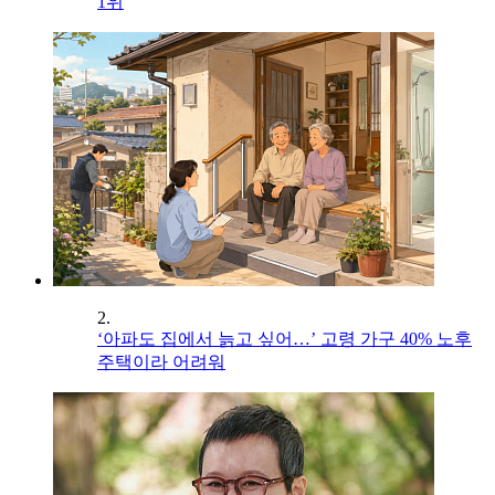
1위
2.
‘아파도 집에서 늙고 싶어…’ 고령 가구 40% 노후
주택이라 어려워