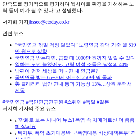
만족도를 정기적으로 평가하여 웹사이트 환경을 개선하는 노
력 등이 예가 될 수 있다”고 설명했다.
서지희 기자
jhsseo@etoday.co.kr
관련 뉴스
“국민연금 깎일 걱정 덜었다” 노령연금 감액 기준 월 519
만 원으로 상향
국민연금 받는다면, 급할 때 1000만 원까지 빌릴 수 있다
일하는 노년 늘었어도, 고령 여성 소득은 남성의 40%
남편이 먼저 세상을 떠나면 내 연금은?
국민연금 받는 65~70세 어르신 250만 명 돌파
美 클래리티 법안 연내 통과 가능성 13%…상원 문턱서
제동
#국민연금
#국민연금연구원
#스웨덴
#독일
#일본
서지희 기자의 주요 뉴스
⌞
[만화로 보는 시니어 뉴스] 폭염 속 치매어르신 더 촘촘
히 살펴요
⌞
복지부, 폭염 초기대응반→‘폭염대응 비상대책본부’ 격