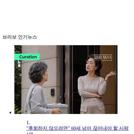
브라보 인기뉴스
1.
"후회하지 않으려면" 60세 넘어 끊어내야 할 사람