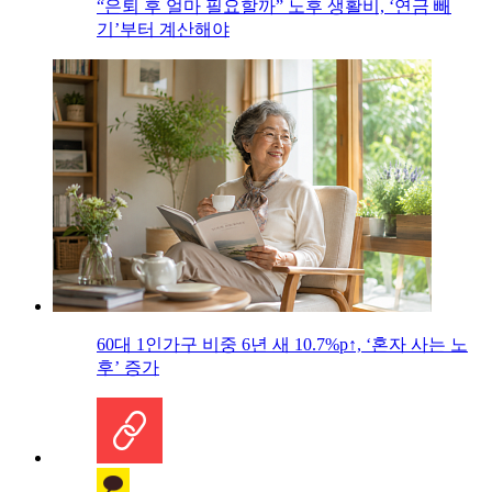
“은퇴 후 얼마 필요할까” 노후 생활비, ‘연금 빼
기’부터 계산해야
60대 1인가구 비중 6년 새 10.7%p↑, ‘혼자 사는 노
후’ 증가