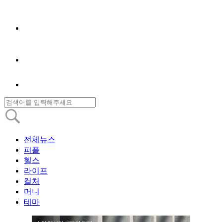
전체뉴스
피플
헬스
라이프
컬처
머니
테마