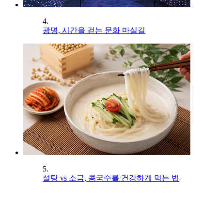
4.
광명, 시간을 걷는 문화 마실길
5.
설탕 vs 소금, 콩국수를 건강하게 먹는 법