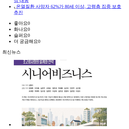
상 대응
⌞
온열질환 사망자 62%가 80세 이상, 고령층 집중 보호
추진
좋아요
0
화나요
0
슬퍼요
0
더 궁금해요
0
최신뉴스