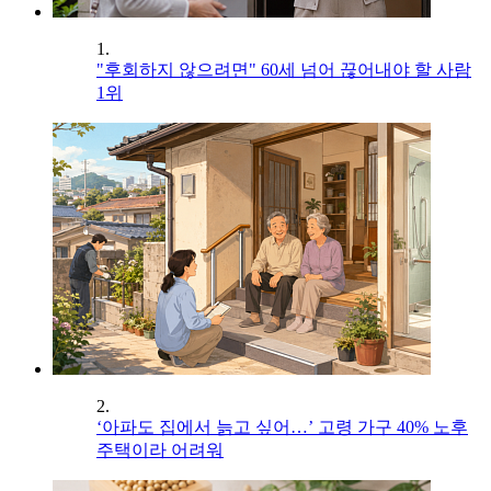
1.
"후회하지 않으려면" 60세 넘어 끊어내야 할 사람
1위
2.
‘아파도 집에서 늙고 싶어…’ 고령 가구 40% 노후
주택이라 어려워