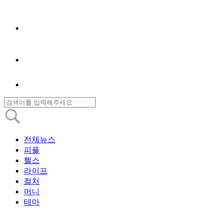
전체뉴스
피플
헬스
라이프
컬처
머니
테마