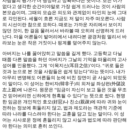
사람들의 평가가 더 냉정하고 정확하다는 뜻이다. 보는 이가
없다고 생각한 순간이야말로 가장 쉽게 드러나는 것이 사람의
본모습이며, 그때의 모습은 의도와 관계없이 타인의 눈에 그대
로 각인된다. 세월이 흐른 지금도 저 말이 자주 떠오른다. 사람
의 시선이란 참으로 묘하다. 때로는 가까운 자리에서 보이지
않던 것이, 한 걸음 물러서서 바라볼 때 오히려 선명하게 드러
난다. 마을 어른들이 밭머리에서 내려다본 광경처럼 멀리서 바
라보는 눈은 작은 거짓이나 핑계를 덮어주지 않는다.
아버지는 나를 꿇어앉히고 말씀을 길게 했다. 고등학교 다닐
때쯤 다른 말씀을 하던 아버지가 그날의 기억을 떠올리며 고사
성어를 인용했다. 그게 ‘이목지신(耳目之信)’이다. “귀로 들은
것과 눈으로 본 것을 사람들은 쉽게 믿는다”라는 뜻이다. 내가
아무리 변명해도 어른들의 눈에 비친 장면이 곧 사실이 되었듯
이 말이다. 이 성어는 한비자(韓非子)의 외저설 좌상편(外儲說
左上篇)에 나온다. 원문은 “임금이 자신이 보고 들은 것을 무조
건 믿어버리면 신하에게 현혹될 수 있다”는 뜻으로 썼다. 현명
한 임금은 개인적인 호오(好惡)나 친소(親疎)에 따라 귀와 눈이
전하는 정보에 휘둘리지 않고, 법과 제도라는 객관적 기준에
따라 나라를 다스려야 한다는 교훈을 담고 있는 말이다. 이 성
어는 사사로운 정에 흔들리지 않고 사실과 법도에 따라 판단해
야 한다는 의미로 흔히 쓰인다.