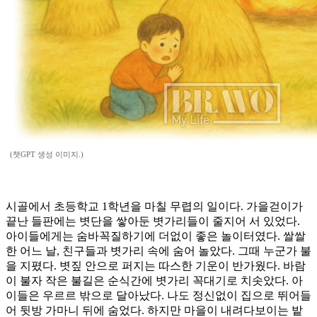
(챗GPT 생성 이미지.)
시골에서 초등학교 1학년을 마칠 무렵의 일이다. 가을걷이가
끝난 들판에는 볏단을 쌓아둔 볏가리들이 줄지어 서 있었다.
아이들에게는 숨바꼭질하기에 더없이 좋은 놀이터였다. 쌀쌀
한 어느 날, 친구들과 볏가리 속에 숨어 놀았다. 그때 누군가 불
을 지폈다. 볏짚 안으로 퍼지는 따스한 기운이 반가웠다. 바람
이 불자 작은 불길은 순식간에 볏가리 꼭대기로 치솟았다. 아
이들은 우르르 밖으로 달아났다. 나도 정신없이 집으로 뛰어들
어 뒷방 가마니 뒤에 숨었다. 하지만 마을이 내려다보이는 밭