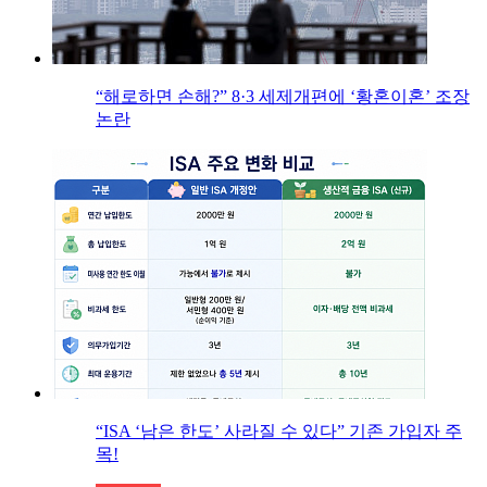
“해로하면 손해?” 8·3 세제개편에 ‘황혼이혼’ 조장
논란
“ISA ‘남은 한도’ 사라질 수 있다” 기존 가입자 주
목!