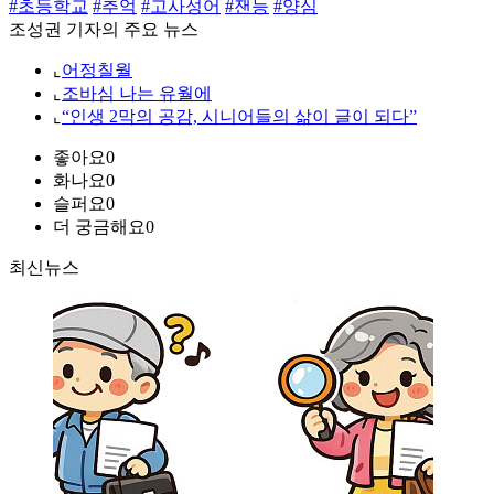
#초등학교
#추억
#고사성어
#잰능
#양심
조성권 기자의 주요 뉴스
⌞
어정칠월
⌞
조바심 나는 유월에
⌞
“인생 2막의 공감, 시니어들의 삶이 글이 되다”
좋아요
0
화나요
0
슬퍼요
0
더 궁금해요
0
최신뉴스