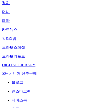
컬처
머니
테마
카드뉴스
컷&칼럼
브라보스페셜
브라보리포트
DIGITAL LIBRARY
50+ 시니어 신춘문예
블로그
인스타그램
페이스북