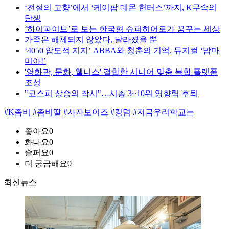
‘전설의 고향’에서 ‘케이팝 데몬 헌터스’까지, K무속의
탄생
‘하이파이브’로 보는 한국형 슈퍼히어로가 꿈꾸는 세상
가족은 해체되지 않았다, 달라졌을 뿐
‘4050 압도적 지지’ ABBA와 청춘의 기억, 뮤지컬 ‘맘마
미아!’
'영화관, 문화, 웰니스' 결합한 시니어 맞춤 복합 플랫폼
조성
"코스피 상승의 착시"…시총 3~10위 영향력 후퇴
#K좀비
#좀비딸
#사자보이즈
#킹덤
#지금우리학교는
좋아요
0
화나요
0
슬퍼요
0
더 궁금해요
0
최신뉴스