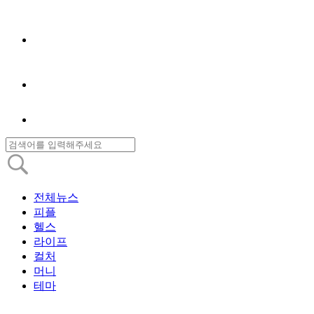
전체뉴스
피플
헬스
라이프
컬처
머니
테마