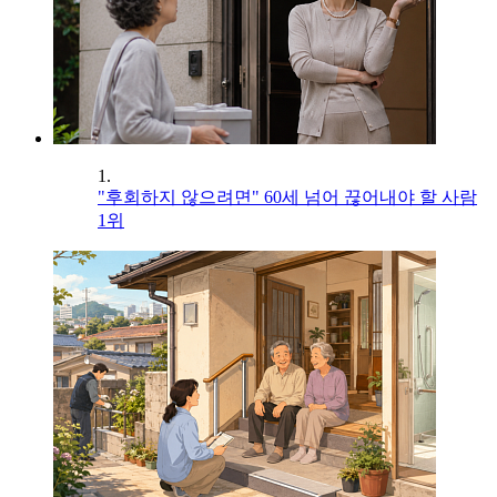
1.
"후회하지 않으려면" 60세 넘어 끊어내야 할 사람
1위