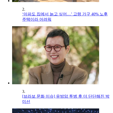
2.
‘아파도 집에서 늙고 싶어…’ 고령 가구 40% 노후
주택이라 어려워
3.
[브라보 문화 이슈] 유방암 투병 후 더 단단해진 박
미선