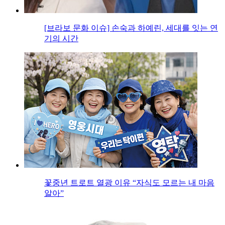
[브라보 문화 이슈] 손숙과 하예린, 세대를 잇는 연
기의 시간
꽃중년 트로트 열광 이유 “자식도 모르는 내 마음
알아”