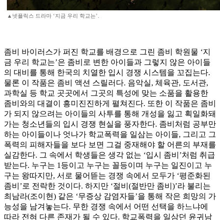
▲넷플릭스 드라마 ‘지금 우리 학교는’.
좀비 바이러스가 퍼진 학교를 배경으로 그린 좀비 학원물 ‘지
금 우리 학교는’은 좀비로 변한 아이들과 그렇지 않은 아이들
의 대비를 통해 한국의 치열한 입시 경쟁 시스템을 꼬집는다.
물론 이 작품은 좀비 액션 스릴러다. 음악실, 체육관, 도서관,
과학실 등 학교 곳곳에서 그곳의 특성에 맞는 소품을 활용한
좀비와의 대결이 흥미진진하게 펼쳐진다. 또한 이 작품은 좀비
가 되지 않으려는 아이들의 사투를 통해 개성을 잃고 획일화돼
가는 청소년들의 입시 경쟁 현실을 풍자한다. 좀비처럼 공부만
하는 아이들이나 엇나가 학교폭력을 일삼는 아이들, 그리고 그
폭력의 피해자들을 보다 보면 그걸 중재해야 할 어른의 부재를
실감한다. 그 속에서 학생들은 생각 없는 ‘입시 좀비’처럼 취급
받는다. 누구는 1등이고 누구는 꼴등이며 누구는 일진이고 누
구는 왕따지만, 서로 물어뜯는 경쟁 속에서 모두가 ‘평준화된
좀비’로 전락한 것이다. 하지만 ‘절비(절반만 좀비)’라 불리는
최남라(조이현) 같은 ‘무증상 감염자들’을 통해 작은 희망의 가
능성을 남겨놓는다. 무한 경쟁 속에서 어떤 선택을 하느냐에
따라 전혀 다른 존재가 될 수 있다. 학교폭력을 일삼던 윤귀남