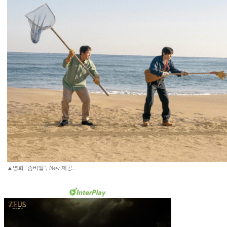
▲영화 ‘좀비딸’, New 제공.