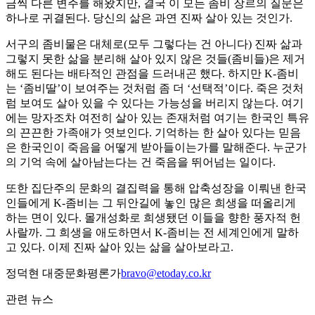
금씩 다른 변주를 해왔지만, 결국 이 모든 좀비 장르의 질문은
하나로 귀결된다. 당신의 삶은 과연 진짜 살아 있는 것인가.
서구의 좀비물은 대체로(모두 그렇다는 건 아니다) 진짜 삶과
그렇지 못한 삶을 분리해 살아 있지 않은 것들(좀비들)은 제거
해도 된다는 배타적인 관점을 드러내곤 했다. 하지만 K-좀비
는 ‘좀비딸’이 보여주는 것처럼 좀 더 ‘선택적’이다. 죽은 것처
럼 보여도 살아 있을 수 있다는 가능성을 버리지 않는다. 여기
에는 망자조차 여전히 살아 있는 존재처럼 여기는 한국인 특유
의 끈끈한 가족애가 엿보인다. 기억하는 한 살아 있다는 믿음
은 한국인이 죽음을 어떻게 받아들이는가를 말해준다. 누군가
의 기억 속에 살아남는다는 건 죽음을 뛰어넘는 일이다.
또한 집단주의 문화의 결집력을 통해 압축성장을 이뤄낸 한국
인들에게 K-좀비는 그 뒤안길에 놓인 많은 희생을 떠올리게
하는 면이 있다. 몰개성화로 희생됐던 이들을 향한 풍자적 헌
사랄까. 그 희생을 애도하면서 K-좀비는 전 세계인에게 말하
고 있다. 이제 진짜 살아 있는 삶을 살아보라고.
정덕현 대중문화평론가
bravo@etoday.co.kr
관련 뉴스