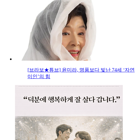
[브라보★튜브] 윤미라, 명품보다 빛난 74세 ‘자연
미인’의 힘