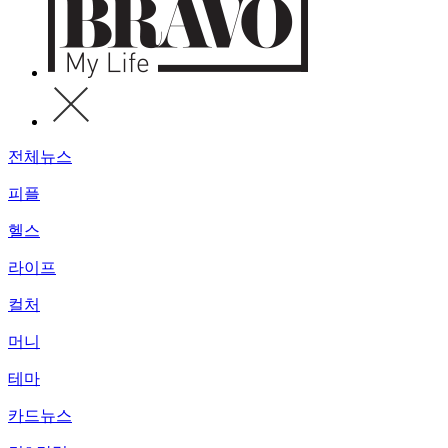
전체뉴스
피플
헬스
라이프
컬처
머니
테마
카드뉴스