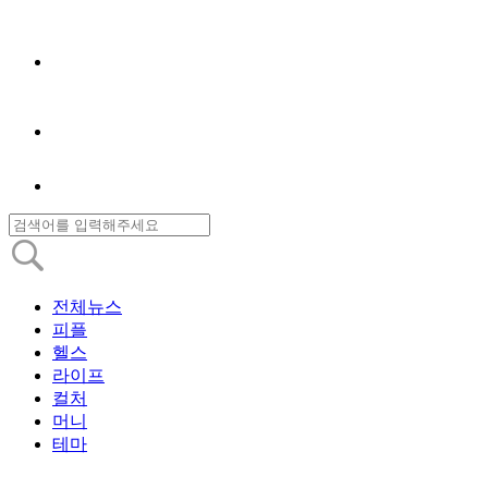
전체뉴스
피플
헬스
라이프
컬처
머니
테마