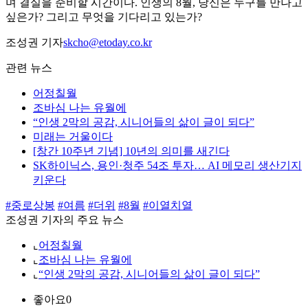
며 결실을 준비할 시간이다. 인생의 8월, 당신은 누구를 만나고
싶은가? 그리고 무엇을 기다리고 있는가?
조성권 기자
skcho@etoday.co.kr
관련 뉴스
어정칠월
조바심 나는 유월에
“인생 2막의 공감, 시니어들의 삶이 글이 되다”
미래는 거울이다
[창간 10주년 기념] 10년의 의미를 새긴다
SK하이닉스, 용인·청주 54조 투자… AI 메모리 생산기지
키운다
#중로상봉
#여름
#더위
#8월
#이열치열
조성권 기자의 주요 뉴스
⌞
어정칠월
⌞
조바심 나는 유월에
⌞
“인생 2막의 공감, 시니어들의 삶이 글이 되다”
좋아요
0