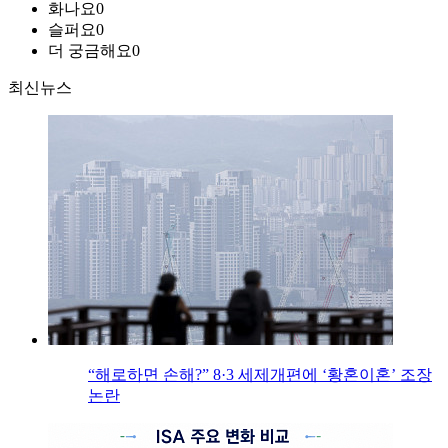
화나요
0
슬퍼요
0
더 궁금해요
0
최신뉴스
“해로하면 손해?” 8·3 세제개편에 ‘황혼이혼’ 조장
논란