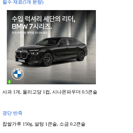
필수 재료(5개 분량)
사과 1개, 올리고당 1컵, 시나몬파우더 0.5큰술
경단 반죽
찹쌀가루 150g, 설탕 1큰술, 소금 0.2큰술