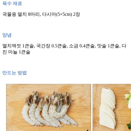
육수 재료
국물용 멸치 8마리, 다시마(5×5cm) 2장
양념
멸치액젓 1큰술, 국간장 0.5큰술, 소금 0.4큰술, 맛술 1큰술, 다
진 마늘 1큰술
만드는 방법