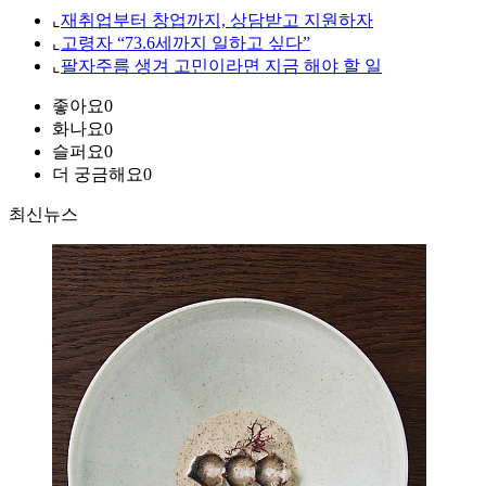
⌞
재취업부터 창업까지, 상담받고 지원하자
⌞
고령자 “73.6세까지 일하고 싶다”
⌞
팔자주름 생겨 고민이라면 지금 해야 할 일
좋아요
0
화나요
0
슬퍼요
0
더 궁금해요
0
최신뉴스