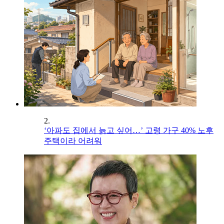
2.
‘아파도 집에서 늙고 싶어…’ 고령 가구 40% 노후
주택이라 어려워