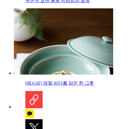
두쫀쿠 보낸 봄동 비빔밥의 효능
[레시피] 제철 바다를 담은 한 그릇