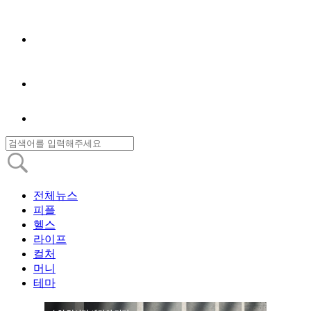
전체뉴스
피플
헬스
라이프
컬처
머니
테마