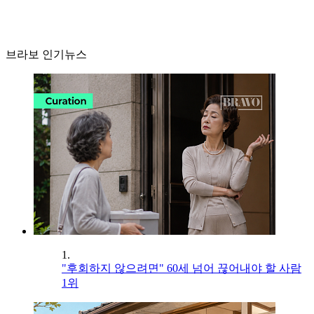
브라보 인기뉴스
1.
"후회하지 않으려면" 60세 넘어 끊어내야 할 사람
1위