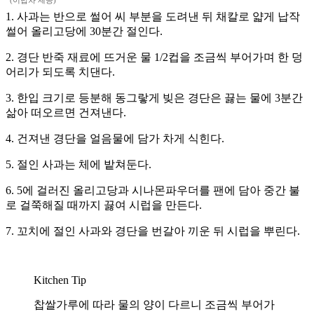
(이밥차 제공)
1. 사과는 반으로 썰어 씨 부분을 도려낸 뒤 채칼로 얇게 납작
썰어 올리고당에 30분간 절인다.
2. 경단 반죽 재료에 뜨거운 물 1/2컵을 조금씩 부어가며 한 덩
어리가 되도록 치댄다.
3. 한입 크기로 등분해 동그랗게 빚은 경단은 끓는 물에 3분간
삶아 떠오르면 건져낸다.
4. 건져낸 경단을 얼음물에 담가 차게 식힌다.
5. 절인 사과는 체에 밭쳐둔다.
6. 5에 걸러진 올리고당과 시나몬파우더를 팬에 담아 중간 불
로 걸쭉해질 때까지 끓여 시럽을 만든다.
7. 꼬치에 절인 사과와 경단을 번갈아 끼운 뒤 시럽을 뿌린다.
Kitchen Tip
찹쌀가루에 따라 물의 양이 다르니 조금씩 부어가