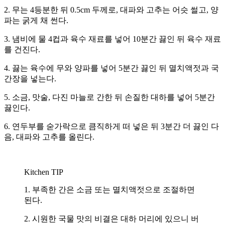
2. 무는 4등분한 뒤 0.5cm 두께로, 대파와 고추는 어슷 썰고, 양
파는 굵게 채 썬다.
3. 냄비에 물 4컵과 육수 재료를 넣어 10분간 끓인 뒤 육수 재료
를 건진다.
4. 끓는 육수에 무와 양파를 넣어 5분간 끓인 뒤 멸치액젓과 국
간장을 넣는다.
5. 소금, 맛술, 다진 마늘로 간한 뒤 손질한 대하를 넣어 5분간
끓인다.
6. 연두부를 숟가락으로 큼직하게 떠 넣은 뒤 3분간 더 끓인 다
음, 대파와 고추를 올린다.
Kitchen TIP
1. 부족한 간은 소금 또는 멸치액젓으로 조절하면
된다.
2. 시원한 국물 맛의 비결은 대하 머리에 있으니 버