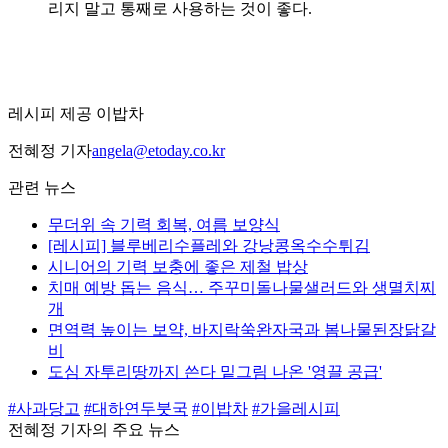
리지 말고 통째로 사용하는 것이 좋다.
레시피 제공 이밥차
전혜정 기자
angela@etoday.co.kr
관련 뉴스
무더위 속 기력 회복, 여름 보양식
[레시피] 블루베리수플레와 강낭콩옥수수튀김
시니어의 기력 보충에 좋은 제철 밥상
치매 예방 돕는 음식… 주꾸미돌나물샐러드와 생멸치찌
개
면역력 높이는 보약, 바지락쑥완자국과 봄나물된장닭갈
비
도심 자투리땅까지 쓴다 밑그림 나온 '영끌 공급'
#사과당고
#대하연두붓국
#이밥차
#가을레시피
전혜정 기자의 주요 뉴스