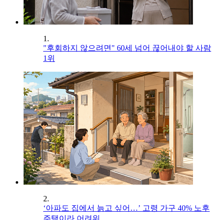
1.
"후회하지 않으려면" 60세 넘어 끊어내야 할 사람
1위
2.
‘아파도 집에서 늙고 싶어…’ 고령 가구 40% 노후
주택이라 어려워