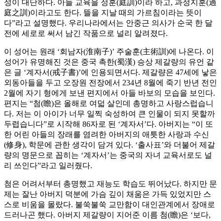
성이 대단하다. 아들 교육을 정훈(庭訓)이라 하고, 과정지훈(過
庭之訓)이라고도 한다. 뜰을 지날 때의 가르침이라는 뜻이
다”라고 설명했다. 우리나라에서는 안중근 의사가 순국 한 달
전에 세로로 써서 남긴 작품으로 널리 알려졌다.
이 성어는 원래 ‘회남자(淮南子)’ 주술훈(主術訓)에 나온다. 이
성어가 유명해진 것은 중국 촉한(蜀漢) 승상 제갈량의 유언 같
은 글 ‘계자서(戒子書)’에 인용되면서다. 제갈량은 47세에 낳은
외동아들을 두고 오장원 전장에서 234년 8월에 죽기 반년 전인
2월에 자기 형에게 보낸 편지에서 아들 바보의 모습을 보인다.
편지는 “첨(瞻)은 올해로 여덟 살인데 총명하고 사랑스럽습니
다. 저는 이 아이가 너무 일찍 숙성하여 큰 인물이 되지 못할까
두렵습니다”로 시작해 86자로 된 ‘계자서’다. 아버지는 “이 또
한 어린 아들의 장래를 염려한 아버지의 애틋한 사랑과 수신
(修身), 학문에 관한 생각이 담겨 있다. ‘출사표’와 더불어 제갈
량의 명문으로 꼽히는 ‘계자서’는 중국의 자녀 교육서로도 널
리 쓰인다”라고 일러줬다.
첨은 어려서부터 총명했고 재능도 학습도 뛰어났다. 하지만 문
제는 잘난 아버지 덕분에 가슴 깊이 채움은 가득 있었지만 스
스로 비움을 몰랐다. 불쑥불쑥 교만함이 대인관계에서 장애로
드러나곤 했다. 아버지 제갈량이 지어준 이름 첨(瞻)은 ‘보다,