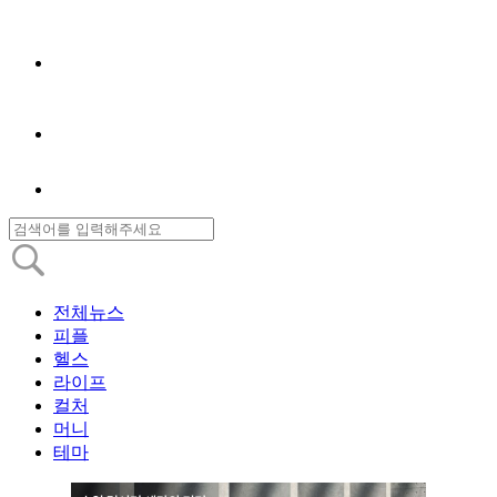
전체뉴스
피플
헬스
라이프
컬처
머니
테마