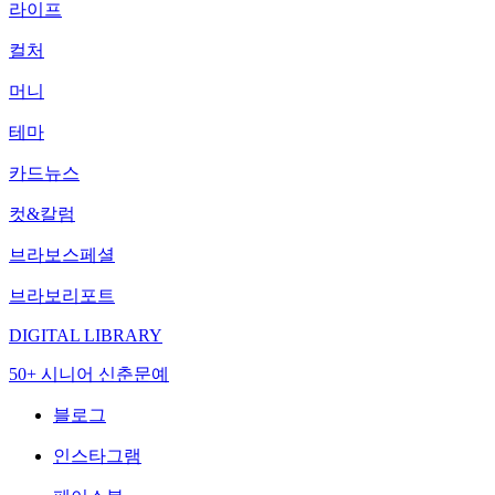
라이프
컬처
머니
테마
카드뉴스
컷&칼럼
브라보스페셜
브라보리포트
DIGITAL LIBRARY
50+ 시니어 신춘문예
블로그
인스타그램