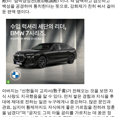
殿)이 ‘담박경성전(澹泊敬誠殿)’이다. 즉 담백하고 검소하고
백성을 공경하며 통치한다는 뜻으로, 강희제가 친히 써서 걸어
둔 편액 명이다.
아버지는 “선현들의 교자서(敎子書)가 전해오는 것을 보면 자
식 사랑도 지극했음을 알 수 있다. 먼저 쌓은 경험과 지식을 후
대에 제대로 전하는 일은 누구에게나 중요하다. 많은 문인과
관료, 심지어 황제까지도 자식에게 좋은 가르침을 전하려 정훈
을 남겼다”며 “공자도 그의 아들 공리를 가르치는 데 쏟은 정