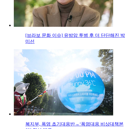
[브라보 문화 이슈] 유방암 투병 후 더 단단해진 박
미선
복지부, 폭염 초기대응반→‘폭염대응 비상대책본