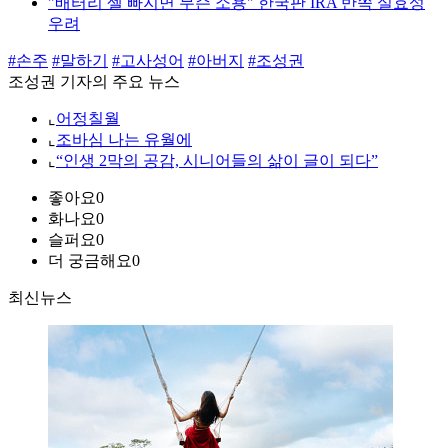
"배터리 셀 빠지면 무슨 소용" 한국판 IRA 반쪽 실효성
우려
#손주
#말하기
#고사성어
#아버지
#조성권
조성권 기자의 주요 뉴스
⌞
어정칠월
⌞
조바심 나는 유월에
⌞
“인생 2막의 공감, 시니어들의 삶이 글이 되다”
좋아요
0
화나요
0
슬퍼요
0
더 궁금해요
0
최신뉴스