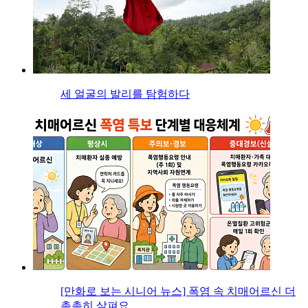
세 얼굴의 발리를 탐험하다
[만화로 보는 시니어 뉴스] 폭염 속 치매어르신 더
촘촘히 살펴요