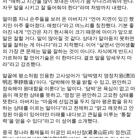
서 “애하고 시간을 많이 보내는 어미가 좀 수다스러워야 한다.
자꾸 말을 시키고 잘 들어줘야 한다”라며 처방까지 내렸다.
얼마쯤 지나 손주들을 보러 온 아버지가 “언어 지연이 있긴 했
지만 아주 좋아졌다. 애썼다”라고 며느리를 칭찬했다. 기분 좋
아진 내게 “인간은 자기 현시욕이 크기 때문에 아이가 앞으로
말은 잘할 거다. 말이 많아질 것 같다. 상대가 알아듣지 못하면
말을 잘하는 게 아니다”라고 지적했다. 이어 “살면서 언어생활
의 가장 큰 문제는 말을 잘하는 것이 아니다. 자식에게 반드시
가르쳐야 할 언어기술은 이 한마디다. 결코 말을 앞세우지 마
라”라고 강조했다.
말끝에 평소처럼 인용한 고사성어가 ‘담박명지 영정치원(澹泊
明志 寧靜致遠)’이다. ‘담박해야 뜻을 밝힐 수 있고, 편안하고
정숙해야 원대함을 이룬다’는 말이다. ‘담박’은 욕심이 없고 마
음이 깨끗한 상태를 뜻하고, ‘영정’은 편안하고 고요한 상태를
뜻한다. 아버지는 “마음에 선입견을 두지 않아 평온함을 유지
하는 상태를 이르는 말이다”라고 전제하고 “맑고 깨끗하고 안
정된 마음이 있어야만 미래를 내다보고 큰일을 이루는 ‘통찰
력’을 얻을 수 있다”라고 이 성어를 소개했다.
중국 청나라 황제들의 이궁인 피서산장(避暑山莊)의 정전(正