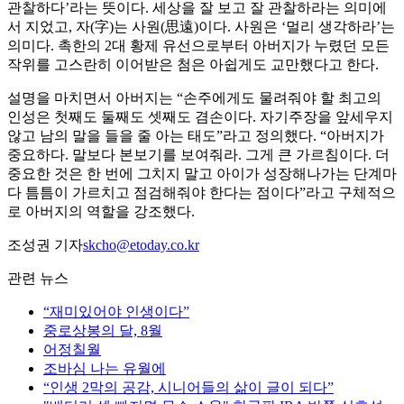
관찰하다’라는 뜻이다. 세상을 잘 보고 잘 관찰하라는 의미에
서 지었고, 자(字)는 사원(思遠)이다. 사원은 ‘멀리 생각하라’는
의미다. 촉한의 2대 황제 유선으로부터 아버지가 누렸던 모든
작위를 고스란히 이어받은 첨은 아쉽게도 교만했다고 한다.
설명을 마치면서 아버지는 “손주에게도 물려줘야 할 최고의
인성은 첫째도 둘째도 셋째도 겸손이다. 자기주장을 앞세우지
않고 남의 말을 들을 줄 아는 태도”라고 정의했다. “아버지가
중요하다. 말보다 본보기를 보여줘라. 그게 큰 가르침이다. 더
중요한 것은 한 번에 그치지 말고 아이가 성장해나가는 단계마
다 틈틈이 가르치고 점검해줘야 한다는 점이다”라고 구체적으
로 아버지의 역할을 강조했다.
조성권 기자
skcho@etoday.co.kr
관련 뉴스
“재미있어야 인생이다”
중로상봉의 달, 8월
어정칠월
조바심 나는 유월에
“인생 2막의 공감, 시니어들의 삶이 글이 되다”