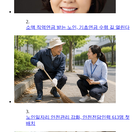
2.
소액 직역연금 받는 노인, 기초연금 수령 길 열린다
3.
노인일자리 안전관리 강화, 안전전담인력 613명 첫
배치