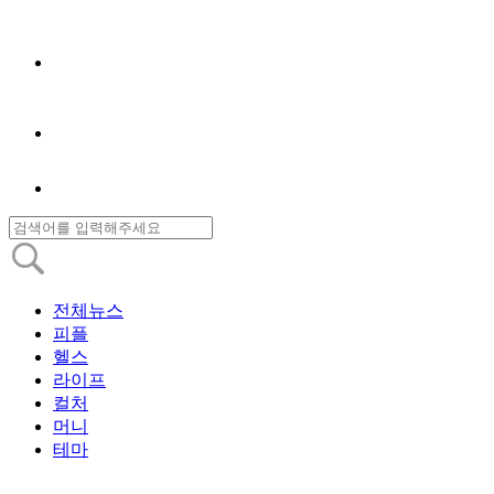
전체뉴스
피플
헬스
라이프
컬처
머니
테마