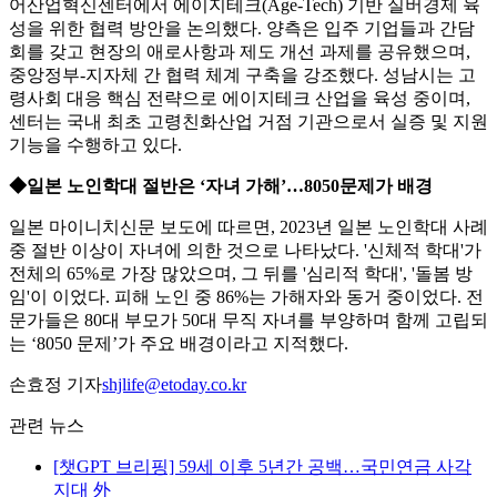
어산업혁신센터에서 에이지테크(Age-Tech) 기반 실버경제 육
성을 위한 협력 방안을 논의했다. 양측은 입주 기업들과 간담
회를 갖고 현장의 애로사항과 제도 개선 과제를 공유했으며,
중앙정부-지자체 간 협력 체계 구축을 강조했다. 성남시는 고
령사회 대응 핵심 전략으로 에이지테크 산업을 육성 중이며,
센터는 국내 최초 고령친화산업 거점 기관으로서 실증 및 지원
기능을 수행하고 있다.
◆일본 노인학대 절반은 ‘자녀 가해’…8050문제가 배경
일본 마이니치신문 보도에 따르면, 2023년 일본 노인학대 사례
중 절반 이상이 자녀에 의한 것으로 나타났다. '신체적 학대'가
전체의 65%로 가장 많았으며, 그 뒤를 '심리적 학대', '돌봄 방
임'이 이었다. 피해 노인 중 86%는 가해자와 동거 중이었다. 전
문가들은 80대 부모가 50대 무직 자녀를 부양하며 함께 고립되
는 ‘8050 문제’가 주요 배경이라고 지적했다.
손효정 기자
shjlife@etoday.co.kr
관련 뉴스
[챗GPT 브리핑] 59세 이후 5년간 공백…국민연금 사각
지대 外