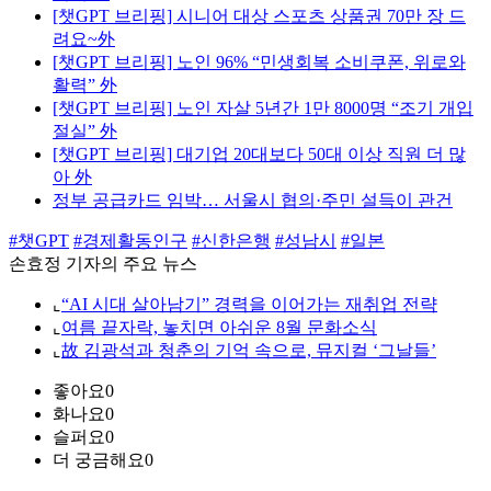
[챗GPT 브리핑] 시니어 대상 스포츠 상품권 70만 장 드
려요~外
[챗GPT 브리핑] 노인 96% “민생회복 소비쿠폰, 위로와
활력” 外
[챗GPT 브리핑] 노인 자살 5년간 1만 8000명 “조기 개입
절실” 外
[챗GPT 브리핑] 대기업 20대보다 50대 이상 직원 더 많
아 外
정부 공급카드 임박… 서울시 협의·주민 설득이 관건
#챗GPT
#경제활동인구
#신한은행
#성남시
#일본
손효정 기자의 주요 뉴스
⌞
“AI 시대 살아남기” 경력을 이어가는 재취업 전략
⌞
여름 끝자락, 놓치면 아쉬운 8월 문화소식
⌞
故 김광석과 청춘의 기억 속으로, 뮤지컬 ‘그날들’
좋아요
0
화나요
0
슬퍼요
0
더 궁금해요
0