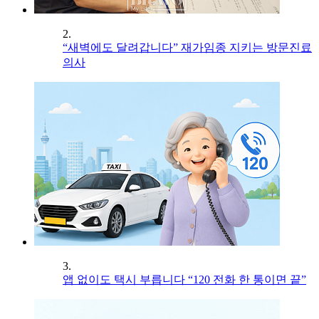
2.
“새벽에도 달려갑니다” 재가임종 지키는 방문진료
의사
3.
앱 없이도 택시 부릅니다 “120 전화 한 통이면 끝”