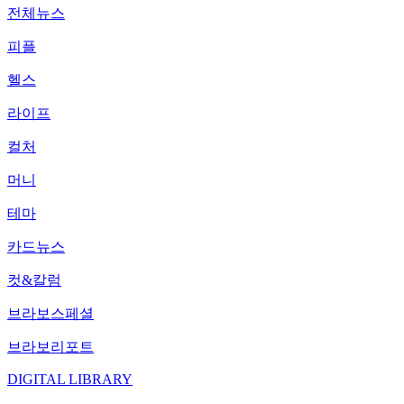
전체뉴스
피플
헬스
라이프
컬처
머니
테마
카드뉴스
컷&칼럼
브라보스페셜
브라보리포트
DIGITAL LIBRARY