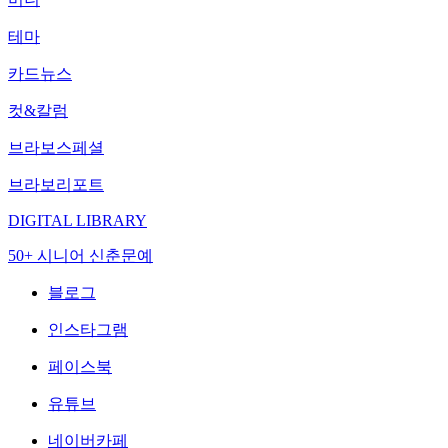
테마
카드뉴스
컷&칼럼
브라보스페셜
브라보리포트
DIGITAL LIBRARY
50+ 시니어 신춘문예
블로그
인스타그램
페이스북
유튜브
네이버카페