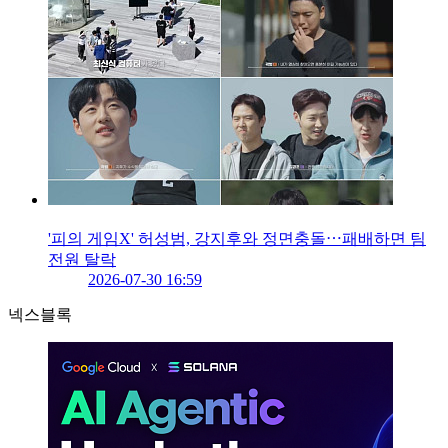
'피의 게임X' 허성범, 강지후와 정면충돌⋯패배하면 팀
전원 탈락
2026-07-30 16:59
넥스블록