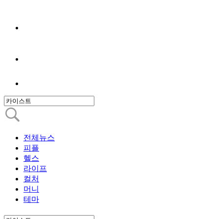
전체뉴스
피플
헬스
라이프
컬처
머니
테마