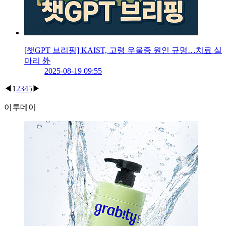
[챗GPT 브리핑] KAIST, 고령 우울증 원인 규명…치료 실
마리 外
2025-08-19 09:55
◀
1
2
3
4
5
▶
이투데이